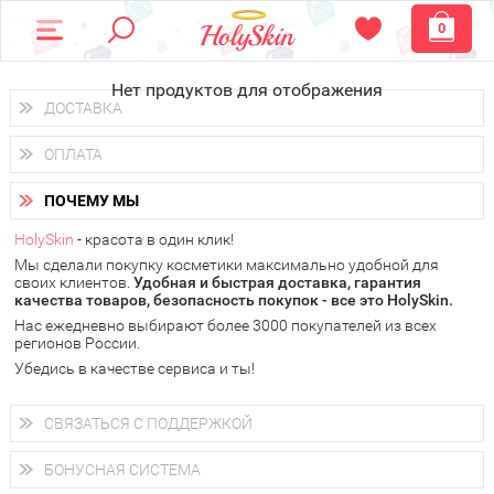
0
Нет продуктов для отображения
ДОСТАВКА
Доставка осуществляется
по всем городам России.
ОПЛАТА
Вы можете выбрать доставку курьером, Почтой России или
получить заказ в пунктах выдачи PickPoint или пункте
Вы можете оплатить свой заказ любым удобным способом:
самовывоза.
ПОЧЕМУ МЫ
наличными деньгами (
QIWI, ЮMoney, WebMoney
);
В 20 городах России доставка осуществляется уже
на
через интернет-банк (Альфа-банк, Сбербанк) и другими
следующий день.
HolySkin
- красота в один клик!
электронными способами.
Мы сделали покупку косметики максимально удобной для
у Вас всегда есть возможность получить
бесплатную
своих клиентов.
доставку от HolySkin.
Удобная и быстрая доставка, гарантия
качества товаров, безопасность покупок - все это HolySkin.
подробнее об условиях доставки и оплаты в Вашем городе
Нас ежедневно выбирают более 3000 покупателей из всех
регионов России.
Убедись в качестве сервиса и ты!
СВЯЗАТЬСЯ С ПОДДЕРЖКОЙ
+7 (800) 707-24-55
Мы будем рады ответить на все Ваши вопросы по работе
БОНУСНАЯ СИСТЕМА
магазина, проконсультировать по товарам, рассказать о