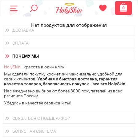
0
Нет продуктов для отображения
ДОСТАВКА
Доставка осуществляется
по всем городам России.
ОПЛАТА
Вы можете выбрать доставку курьером, Почтой России или
получить заказ в пунктах выдачи PickPoint или пункте
Вы можете оплатить свой заказ любым удобным способом:
самовывоза.
ПОЧЕМУ МЫ
наличными деньгами (
QIWI, ЮMoney, WebMoney
);
В 20 городах России доставка осуществляется уже
на
через интернет-банк (Альфа-банк, Сбербанк) и другими
следующий день.
HolySkin
- красота в один клик!
электронными способами.
Мы сделали покупку косметики максимально удобной для
у Вас всегда есть возможность получить
бесплатную
своих клиентов.
доставку от HolySkin.
Удобная и быстрая доставка, гарантия
качества товаров, безопасность покупок - все это HolySkin.
подробнее об условиях доставки и оплаты в Вашем городе
Нас ежедневно выбирают более 3000 покупателей из всех
регионов России.
Убедись в качестве сервиса и ты!
СВЯЗАТЬСЯ С ПОДДЕРЖКОЙ
+7 (800) 707-24-55
Мы будем рады ответить на все Ваши вопросы по работе
БОНУСНАЯ СИСТЕМА
магазина, проконсультировать по товарам, рассказать о