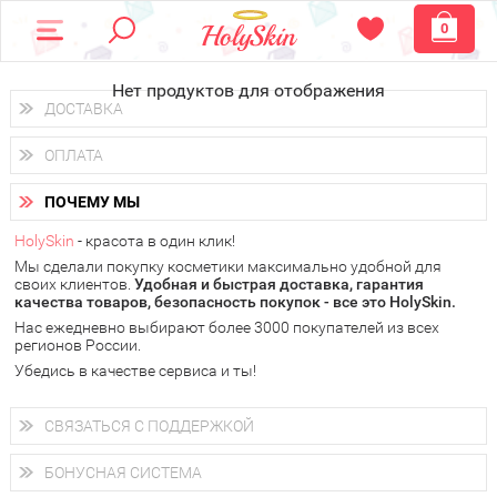
0
Нет продуктов для отображения
ДОСТАВКА
Доставка осуществляется
по всем городам России.
ОПЛАТА
Вы можете выбрать доставку курьером, Почтой России или
получить заказ в пунктах выдачи PickPoint или пункте
Вы можете оплатить свой заказ любым удобным способом:
самовывоза.
ПОЧЕМУ МЫ
наличными деньгами (
QIWI, ЮMoney, WebMoney
);
В 20 городах России доставка осуществляется уже
на
через интернет-банк (Альфа-банк, Сбербанк) и другими
следующий день.
HolySkin
- красота в один клик!
электронными способами.
Мы сделали покупку косметики максимально удобной для
у Вас всегда есть возможность получить
бесплатную
своих клиентов.
доставку от HolySkin.
Удобная и быстрая доставка, гарантия
качества товаров, безопасность покупок - все это HolySkin.
подробнее об условиях доставки и оплаты в Вашем городе
Нас ежедневно выбирают более 3000 покупателей из всех
регионов России.
Убедись в качестве сервиса и ты!
СВЯЗАТЬСЯ С ПОДДЕРЖКОЙ
+7 (800) 707-24-55
Мы будем рады ответить на все Ваши вопросы по работе
БОНУСНАЯ СИСТЕМА
магазина, проконсультировать по товарам, рассказать о