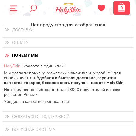
0
Нет продуктов для отображения
ДОСТАВКА
Доставка осуществляется
по всем городам России.
ОПЛАТА
Вы можете выбрать доставку курьером, Почтой России или
получить заказ в пунктах выдачи PickPoint или пункте
Вы можете оплатить свой заказ любым удобным способом:
самовывоза.
ПОЧЕМУ МЫ
наличными деньгами (
QIWI, ЮMoney, WebMoney
);
В 20 городах России доставка осуществляется уже
на
через интернет-банк (Альфа-банк, Сбербанк) и другими
следующий день.
HolySkin
- красота в один клик!
электронными способами.
Мы сделали покупку косметики максимально удобной для
у Вас всегда есть возможность получить
бесплатную
своих клиентов.
доставку от HolySkin.
Удобная и быстрая доставка, гарантия
качества товаров, безопасность покупок - все это HolySkin.
подробнее об условиях доставки и оплаты в Вашем городе
Нас ежедневно выбирают более 3000 покупателей из всех
регионов России.
Убедись в качестве сервиса и ты!
СВЯЗАТЬСЯ С ПОДДЕРЖКОЙ
+7 (800) 707-24-55
Мы будем рады ответить на все Ваши вопросы по работе
БОНУСНАЯ СИСТЕМА
магазина, проконсультировать по товарам, рассказать о