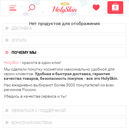
0
Нет продуктов для отображения
ДОСТАВКА
Доставка осуществляется
по всем городам России.
ОПЛАТА
Вы можете выбрать доставку курьером, Почтой России или
получить заказ в пунктах выдачи PickPoint или пункте
Вы можете оплатить свой заказ любым удобным способом:
самовывоза.
ПОЧЕМУ МЫ
наличными деньгами (
QIWI, ЮMoney, WebMoney
);
В 20 городах России доставка осуществляется уже
на
через интернет-банк (Альфа-банк, Сбербанк) и другими
следующий день.
HolySkin
- красота в один клик!
электронными способами.
Мы сделали покупку косметики максимально удобной для
у Вас всегда есть возможность получить
бесплатную
своих клиентов.
доставку от HolySkin.
Удобная и быстрая доставка, гарантия
качества товаров, безопасность покупок - все это HolySkin.
подробнее об условиях доставки и оплаты в Вашем городе
Нас ежедневно выбирают более 3000 покупателей из всех
регионов России.
Убедись в качестве сервиса и ты!
СВЯЗАТЬСЯ С ПОДДЕРЖКОЙ
+7 (800) 707-24-55
Мы будем рады ответить на все Ваши вопросы по работе
БОНУСНАЯ СИСТЕМА
магазина, проконсультировать по товарам, рассказать о