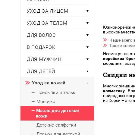
Тени для век
Румяна
Самый
широкий ассортимент
косметики всегда 
Туши для ресниц
Для фиксации маки
УХОД ЗА ЛИЦОМ
В подарок
Подборки
Тональные основы
УХОД ЗА ТЕЛОМ
Хайлайтер / Бронзат
Для мужчин
Южнокорейски
высококачестве
ДЛЯ ВОЛОС
ДЛЯ ГЛАЗ
Для детей
Чаще всего 
Также косме
В ПОДАРОК
Базы под тени
Здоровье
Несмотря на это
Карандаши для глаз
корейских бре
ДЛЯ МУЖЧИН
Подводки
морщины, возвр
Бытовая химия
Тени для век
ДЛЯ ДЕТЕЙ
Скидки н
Туши для ресниц
Подборки
Уход за кожей
Многих женщин 
косметику
. Бл
— Присыпки и тальк
природных ингр
из Кореи – это
— Молочко
— Масло для детской
кожи
— Детские салфетки
— Лосьон для детской