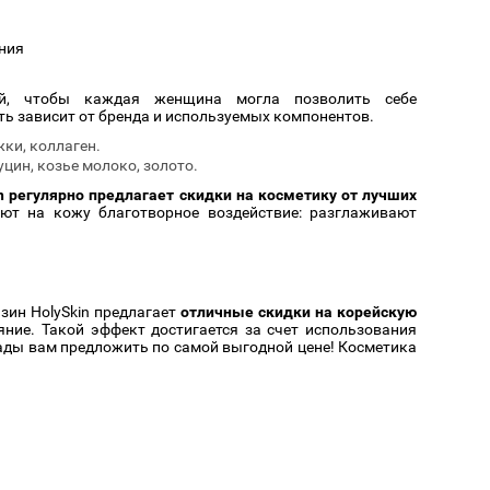
Cмотреть
Cмотреть
Прочие аксессуары
Все бренды >>
ния
ий, чтобы каждая женщина могла позволить себе
 зависит от бренда и используемых компонентов.
ки, коллаген.
цин, козье молоко, золото.
n регулярно предлагает скидки на косметику от лучших
ют на кожу благотворное воздействие: разглаживают
зин HolySkin предлагает
отличные скидки на корейскую
яние. Такой эффект достигается за счет использования
ады вам предложить по самой выгодной цене! Косметика