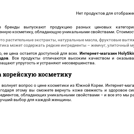
подарочные наборы
в наличии!
Для очистки
яжа
ДЛЯ ГУБ
Нет продуктов для отображе
Универсальные кисти
Блески
Щеточки
ор
е бренды выпускают продукцию разных ценовых категор
Карандаши для губ
Трафареты
нную косметику, обладающую уникальными свойствами. Стоимость
Помады
Наборы кистей
это растительные экстракты, натуральные масла, фруктовые вытяж
Тинты
тика может содержать редкие ингредиенты – жемчуг, улиточный му
, ее цена остается доступной для всех.
Интернет-магазин HolySki
ндов
. Все продукты отличаются высоким качеством и оказыва
ащают упругость и устраняют несовершенства.
а корейскую косметику
волнует вопрос о цене косметики из Южной Кореи. Интернет-мага
агодаря этому вы сможете вернуть коже свежесть и здоровое си
едиентов, обладающих уникальными свойствами – и все это мы р
 лучший выбор для каждой женщины.