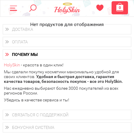
0
Нет продуктов для отображения
ДОСТАВКА
Доставка осуществляется
по всем городам России.
ОПЛАТА
Вы можете выбрать доставку курьером, Почтой России или
получить заказ в пунктах выдачи PickPoint или пункте
Вы можете оплатить свой заказ любым удобным способом:
самовывоза.
ПОЧЕМУ МЫ
наличными деньгами (
QIWI, ЮMoney, WebMoney
);
В 20 городах России доставка осуществляется уже
на
через интернет-банк (Альфа-банк, Сбербанк) и другими
следующий день.
HolySkin
- красота в один клик!
электронными способами.
Мы сделали покупку косметики максимально удобной для
у Вас всегда есть возможность получить
бесплатную
своих клиентов.
доставку от HolySkin.
Удобная и быстрая доставка, гарантия
качества товаров, безопасность покупок - все это HolySkin.
подробнее об условиях доставки и оплаты в Вашем городе
Нас ежедневно выбирают более 3000 покупателей из всех
регионов России.
Убедись в качестве сервиса и ты!
СВЯЗАТЬСЯ С ПОДДЕРЖКОЙ
+7 (800) 707-24-55
Мы будем рады ответить на все Ваши вопросы по работе
БОНУСНАЯ СИСТЕМА
магазина, проконсультировать по товарам, рассказать о