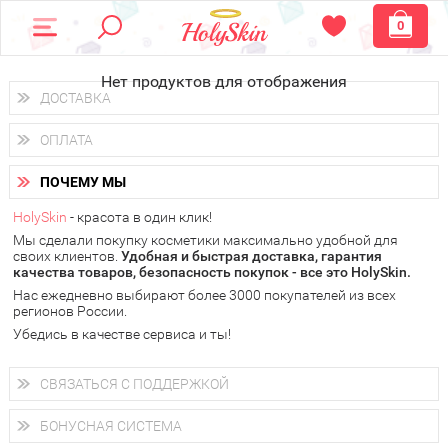
0
Нет продуктов для отображения
ДОСТАВКА
Доставка осуществляется
по всем городам России.
ОПЛАТА
Вы можете выбрать доставку курьером, Почтой России или
получить заказ в пунктах выдачи PickPoint или пункте
Вы можете оплатить свой заказ любым удобным способом:
самовывоза.
ПОЧЕМУ МЫ
наличными деньгами (
QIWI, ЮMoney, WebMoney
);
В 20 городах России доставка осуществляется уже
на
через интернет-банк (Альфа-банк, Сбербанк) и другими
следующий день.
HolySkin
- красота в один клик!
электронными способами.
Мы сделали покупку косметики максимально удобной для
у Вас всегда есть возможность получить
бесплатную
своих клиентов.
доставку от HolySkin.
Удобная и быстрая доставка, гарантия
качества товаров, безопасность покупок - все это HolySkin.
подробнее об условиях доставки и оплаты в Вашем городе
Нас ежедневно выбирают более 3000 покупателей из всех
регионов России.
Убедись в качестве сервиса и ты!
СВЯЗАТЬСЯ С ПОДДЕРЖКОЙ
+7 (800) 707-24-55
Мы будем рады ответить на все Ваши вопросы по работе
БОНУСНАЯ СИСТЕМА
магазина, проконсультировать по товарам, рассказать о