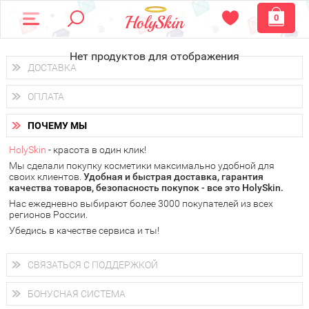
0
Нет продуктов для отображения
ДОСТАВКА
Доставка осуществляется
по всем городам России.
ОПЛАТА
Вы можете выбрать доставку курьером, Почтой России или
получить заказ в пунктах выдачи PickPoint или пункте
Вы можете оплатить свой заказ любым удобным способом:
самовывоза.
ПОЧЕМУ МЫ
наличными деньгами (
QIWI, ЮMoney, WebMoney
);
В 20 городах России доставка осуществляется уже
на
через интернет-банк (Альфа-банк, Сбербанк) и другими
следующий день.
HolySkin
- красота в один клик!
электронными способами.
Мы сделали покупку косметики максимально удобной для
у Вас всегда есть возможность получить
бесплатную
своих клиентов.
доставку от HolySkin.
Удобная и быстрая доставка, гарантия
качества товаров, безопасность покупок - все это HolySkin.
подробнее об условиях доставки и оплаты в Вашем городе
Нас ежедневно выбирают более 3000 покупателей из всех
регионов России.
Убедись в качестве сервиса и ты!
СВЯЗАТЬСЯ С ПОДДЕРЖКОЙ
+7 (800) 707-24-55
Мы будем рады ответить на все Ваши вопросы по работе
БОНУСНАЯ СИСТЕМА
магазина, проконсультировать по товарам, рассказать о