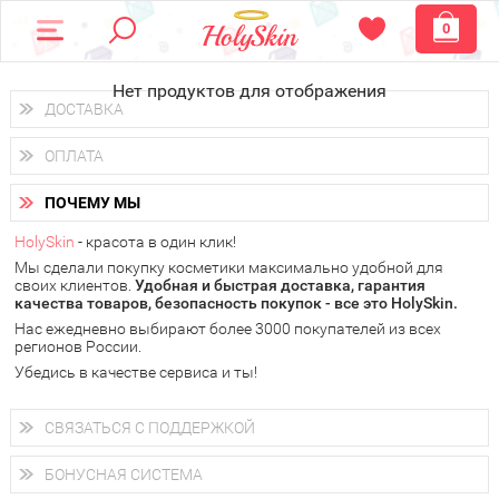
0
Нет продуктов для отображения
ДОСТАВКА
Доставка осуществляется
по всем городам России.
ОПЛАТА
Вы можете выбрать доставку курьером, Почтой России или
получить заказ в пунктах выдачи PickPoint или пункте
Вы можете оплатить свой заказ любым удобным способом:
самовывоза.
ПОЧЕМУ МЫ
наличными деньгами (
QIWI, ЮMoney, WebMoney
);
В 20 городах России доставка осуществляется уже
на
через интернет-банк (Альфа-банк, Сбербанк) и другими
следующий день.
HolySkin
- красота в один клик!
электронными способами.
Мы сделали покупку косметики максимально удобной для
у Вас всегда есть возможность получить
бесплатную
своих клиентов.
доставку от HolySkin.
Удобная и быстрая доставка, гарантия
качества товаров, безопасность покупок - все это HolySkin.
подробнее об условиях доставки и оплаты в Вашем городе
Нас ежедневно выбирают более 3000 покупателей из всех
регионов России.
Убедись в качестве сервиса и ты!
СВЯЗАТЬСЯ С ПОДДЕРЖКОЙ
+7 (800) 707-24-55
Мы будем рады ответить на все Ваши вопросы по работе
БОНУСНАЯ СИСТЕМА
магазина, проконсультировать по товарам, рассказать о