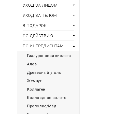
Тени для век
Румяна
Самый
широкий ассортимент
косметики всегда 
УХОД ЗА ЛИЦОМ
Туши для ресниц
Для фиксации маки
В подарок
Подборки
Тональные основы
УХОД ЗА ТЕЛОМ
Хайлайтер / Бронзат
Для мужчин
В ПОДАРОК
ДЛЯ ГЛАЗ
Для детей
ПО ДЕЙСТВИЮ
Базы под тени
Здоровье
ПО ИНГРЕДИЕНТАМ
Карандаши для глаз
Подводки
Гиалуроновая кислота
Бытовая химия
Тени для век
Алоэ
Туши для ресниц
Подборки
Древесный уголь
Жемчуг
Коллаген
Коллоидное золото
Прополис/Мёд