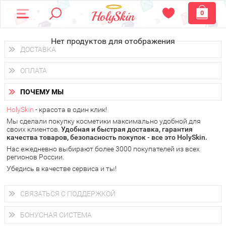
0
Нет продуктов для отображения
ДОСТАВКА
Доставка осуществляется
по всем городам России.
ОПЛАТА
Вы можете выбрать доставку курьером, Почтой России или
получить заказ в пунктах выдачи PickPoint или пункте
Вы можете оплатить свой заказ любым удобным способом:
самовывоза.
ПОЧЕМУ МЫ
наличными деньгами (
QIWI, ЮMoney, WebMoney
);
В 20 городах России доставка осуществляется уже
на
через интернет-банк (Альфа-банк, Сбербанк) и другими
следующий день.
HolySkin
- красота в один клик!
электронными способами.
Мы сделали покупку косметики максимально удобной для
у Вас всегда есть возможность получить
бесплатную
своих клиентов.
доставку от HolySkin.
Удобная и быстрая доставка, гарантия
качества товаров, безопасность покупок - все это HolySkin.
подробнее об условиях доставки и оплаты в Вашем городе
Нас ежедневно выбирают более 3000 покупателей из всех
регионов России.
Убедись в качестве сервиса и ты!
СВЯЗАТЬСЯ С ПОДДЕРЖКОЙ
+7 (800) 707-24-55
Мы будем рады ответить на все Ваши вопросы по работе
БОНУСНАЯ СИСТЕМА
магазина, проконсультировать по товарам, рассказать о