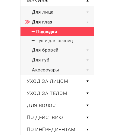
МАКИЯЖ
Тени для век
Румяна
Самый
широкий ассортимент
косметики всегда 
Туши для ресниц
Для фиксации маки
В подарок
Для лица
Подборки
Тональные основы
Для глаз
Хайлайтер / Бронзат
Для мужчин
— Подводки
ДЛЯ ГЛАЗ
Для детей
— Туши для ресниц
Базы под тени
Для бровей
Здоровье
Карандаши для глаз
Для губ
Подводки
Бытовая химия
Аксессуары
Тени для век
Туши для ресниц
УХОД ЗА ЛИЦОМ
Подборки
УХОД ЗА ТЕЛОМ
ДЛЯ ВОЛОС
ПО ДЕЙСТВИЮ
ПО ИНГРЕДИЕНТАМ