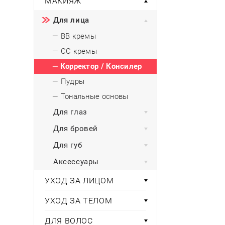
МАКИЯЖ
Тени для век
Румяна
Самый
широкий ассортимент
косметики всегда 
Туши для ресниц
Для фиксации маки
В подарок
Для лица
Подборки
Тональные основы
— BB кремы
Хайлайтер / Бронзат
Для мужчин
— CC кремы
ДЛЯ ГЛАЗ
Для детей
— Корректор / Консилер
Базы под тени
— Пудры
Здоровье
Карандаши для глаз
— Тональные основы
Подводки
Для глаз
Бытовая химия
Тени для век
Для бровей
Туши для ресниц
Подборки
Для губ
Аксессуары
УХОД ЗА ЛИЦОМ
УХОД ЗА ТЕЛОМ
ДЛЯ ВОЛОС