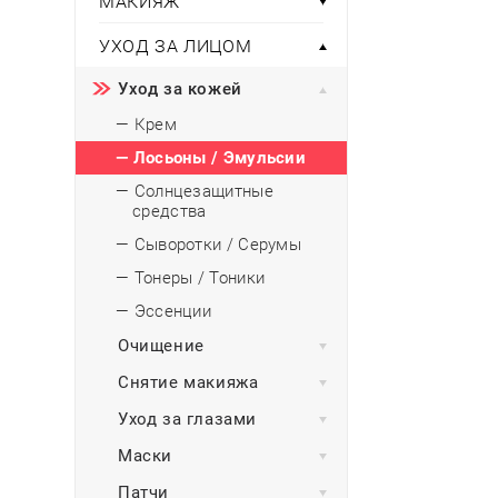
МАКИЯЖ
Тени для век
Румяна
Самый
широкий ассортимент
косметики всегда 
Туши для ресниц
Для фиксации маки
В подарок
Подборки
УХОД ЗА ЛИЦОМ
Тональные основы
Уход за кожей
Хайлайтер / Бронзат
Для мужчин
— Крем
ДЛЯ ГЛАЗ
Для детей
— Лосьоны / Эмульсии
Базы под тени
— Солнцезащитные
Здоровье
Карандаши для глаз
средства
Подводки
— Сыворотки / Серумы
Бытовая химия
Тени для век
— Тонеры / Тоники
Туши для ресниц
Подборки
— Эссенции
Очищение
Снятие макияжа
Уход за глазами
Маски
Патчи