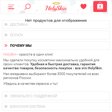
0
Нет продуктов для отображения
ДОСТАВКА
Доставка осуществляется
по всем городам России.
ОПЛАТА
Вы можете выбрать доставку курьером, Почтой России или
получить заказ в пунктах выдачи PickPoint или пункте
Вы можете оплатить свой заказ любым удобным способом:
самовывоза.
ПОЧЕМУ МЫ
наличными деньгами (
QIWI, ЮMoney, WebMoney
);
В 20 городах России доставка осуществляется уже
на
через интернет-банк (Альфа-банк, Сбербанк) и другими
следующий день.
HolySkin
- красота в один клик!
электронными способами.
Мы сделали покупку косметики максимально удобной для
у Вас всегда есть возможность получить
бесплатную
своих клиентов.
доставку от HolySkin.
Удобная и быстрая доставка, гарантия
качества товаров, безопасность покупок - все это HolySkin.
подробнее об условиях доставки и оплаты в Вашем городе
Нас ежедневно выбирают более 3000 покупателей из всех
регионов России.
Убедись в качестве сервиса и ты!
СВЯЗАТЬСЯ С ПОДДЕРЖКОЙ
+7 (800) 707-24-55
Мы будем рады ответить на все Ваши вопросы по работе
БОНУСНАЯ СИСТЕМА
магазина, проконсультировать по товарам, рассказать о