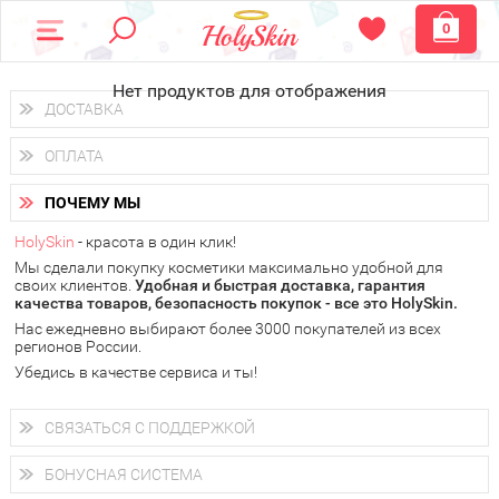
0
Нет продуктов для отображения
ДОСТАВКА
Доставка осуществляется
по всем городам России.
ОПЛАТА
Вы можете выбрать доставку курьером, Почтой России или
получить заказ в пунктах выдачи PickPoint или пункте
Вы можете оплатить свой заказ любым удобным способом:
самовывоза.
ПОЧЕМУ МЫ
наличными деньгами (
QIWI, ЮMoney, WebMoney
);
В 20 городах России доставка осуществляется уже
на
через интернет-банк (Альфа-банк, Сбербанк) и другими
следующий день.
HolySkin
- красота в один клик!
электронными способами.
Мы сделали покупку косметики максимально удобной для
у Вас всегда есть возможность получить
бесплатную
своих клиентов.
доставку от HolySkin.
Удобная и быстрая доставка, гарантия
качества товаров, безопасность покупок - все это HolySkin.
подробнее об условиях доставки и оплаты в Вашем городе
Нас ежедневно выбирают более 3000 покупателей из всех
регионов России.
Убедись в качестве сервиса и ты!
СВЯЗАТЬСЯ С ПОДДЕРЖКОЙ
+7 (800) 707-24-55
Мы будем рады ответить на все Ваши вопросы по работе
БОНУСНАЯ СИСТЕМА
магазина, проконсультировать по товарам, рассказать о