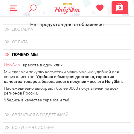
0
Нет продуктов для отображения
ДОСТАВКА
Доставка осуществляется
по всем городам России.
ОПЛАТА
Вы можете выбрать доставку курьером, Почтой России или
получить заказ в пунктах выдачи PickPoint или пункте
Вы можете оплатить свой заказ любым удобным способом:
самовывоза.
ПОЧЕМУ МЫ
наличными деньгами (
QIWI, ЮMoney, WebMoney
);
В 20 городах России доставка осуществляется уже
на
через интернет-банк (Альфа-банк, Сбербанк) и другими
следующий день.
HolySkin
- красота в один клик!
электронными способами.
Мы сделали покупку косметики максимально удобной для
у Вас всегда есть возможность получить
бесплатную
своих клиентов.
доставку от HolySkin.
Удобная и быстрая доставка, гарантия
качества товаров, безопасность покупок - все это HolySkin.
подробнее об условиях доставки и оплаты в Вашем городе
Нас ежедневно выбирают более 3000 покупателей из всех
регионов России.
Убедись в качестве сервиса и ты!
СВЯЗАТЬСЯ С ПОДДЕРЖКОЙ
+7 (800) 707-24-55
Мы будем рады ответить на все Ваши вопросы по работе
БОНУСНАЯ СИСТЕМА
магазина, проконсультировать по товарам, рассказать о