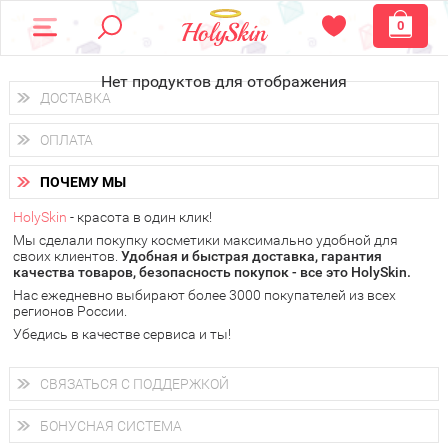
0
Нет продуктов для отображения
ДОСТАВКА
Доставка осуществляется
по всем городам России.
ОПЛАТА
Вы можете выбрать доставку курьером, Почтой России или
получить заказ в пунктах выдачи PickPoint или пункте
Вы можете оплатить свой заказ любым удобным способом:
самовывоза.
ПОЧЕМУ МЫ
наличными деньгами (
QIWI, ЮMoney, WebMoney
);
В 20 городах России доставка осуществляется уже
на
через интернет-банк (Альфа-банк, Сбербанк) и другими
следующий день.
HolySkin
- красота в один клик!
электронными способами.
Мы сделали покупку косметики максимально удобной для
у Вас всегда есть возможность получить
бесплатную
своих клиентов.
доставку от HolySkin.
Удобная и быстрая доставка, гарантия
качества товаров, безопасность покупок - все это HolySkin.
подробнее об условиях доставки и оплаты в Вашем городе
Нас ежедневно выбирают более 3000 покупателей из всех
регионов России.
Убедись в качестве сервиса и ты!
СВЯЗАТЬСЯ С ПОДДЕРЖКОЙ
+7 (800) 707-24-55
Мы будем рады ответить на все Ваши вопросы по работе
БОНУСНАЯ СИСТЕМА
магазина, проконсультировать по товарам, рассказать о