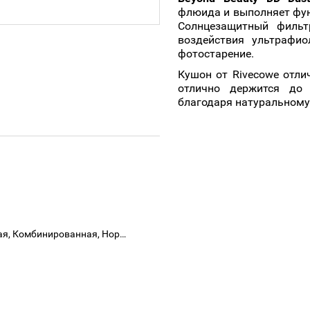
флюида и выполняет функ
Солнцезащитный фильт
воздействия ультрафио
фотостарение.
Кушон от Rivecowe отли
отлично держится до
благодаря натуральному
Кушон нанести на кожу 
Жирная, Гиперчувствительная, Комбинированная, Нормальная, Сухая, Проблемная