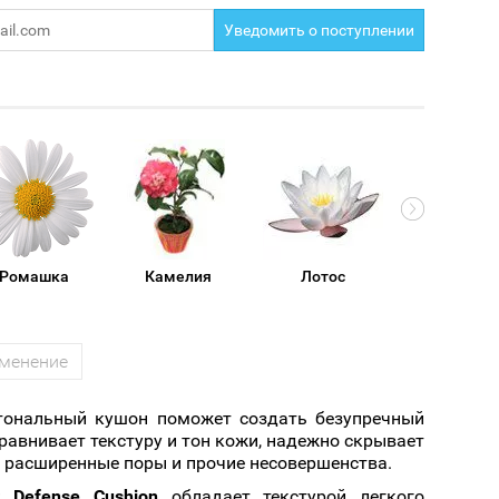
Cмотреть
Cмотреть
Прочие аксессуары
Все бренды >>
Уведомить о поступлении
Ромашка
Камелия
Лотос
При
менение
ональный кушон поможет создать безупречный
авнивает текстуру и тон кожи, надежно скрывает
 расширенные поры и прочие несовершенства.
 Defense Cushion
обладает текстурой легкого