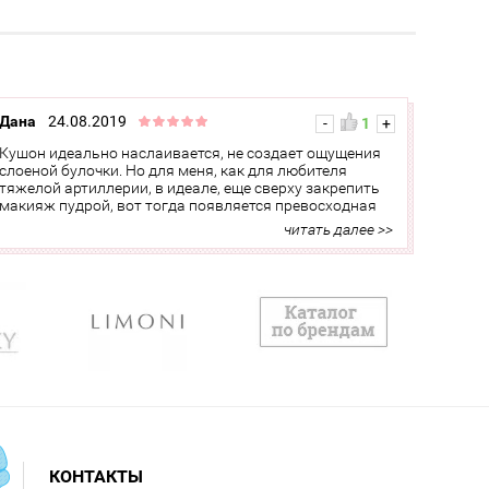
уходовые средства.
Название марки образовано
от нескольких слов:
RIsing, loVEly skin –
подтянутая кожа – RIVE.
COsmetics WEll – отличная
косметика – COWE.
Косметика
Дана
24.08.2019
-
1
+
Rivecowe создается на
современном
Кушон идеально наслаивается, не создает ощущения
оборудовании с
слоеной булочки. Но для меня, как для любителя
использованием лучших
компонентов.
Формула
тяжелой артиллерии, в идеале, еще сверху закрепить
всех средств тщательно
макияж пудрой, вот тогда появляется превосходная
разрабатывается
стойкость.
читать далее >>
дерматологами и
косметологами, проходит
<< Скрыть
лабораторный контроль на
безопасность и качество.
Благодаря этому продукция
Rivecowe отличается
высоким качеством и
эффективностью. При этом
она доступна по цене.
КОНТАКТЫ