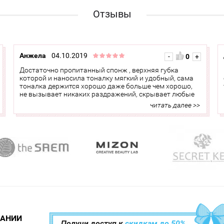
Отзывы
Анжела
04.10.2019
-
0
+
Достаточно пропитанный спонж , верхняя губка
которой и наносила тоналку мягкий и удобный, сама
тоналка держится хорошо даже больше чем хорошо,
не вызывает никаких раздражений, скрывает любые
недостатки лица, слой накладывается тонкий. Даже
читать далее >>
капли дождя не смыли, но в такой момент нада
быстренько спрятаться.
<< Скрыть
ПАНИИ
Получи доступ к
скидкам до 50%