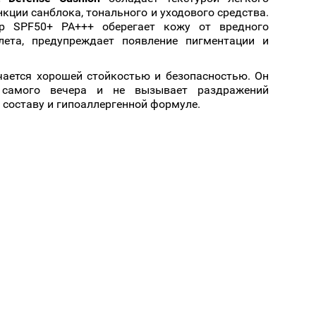
ции санблока, тонального и уходового средства.
р SPF50+ РА+++ оберегает кожу от вредного
лета, предупреждает появление пигментации и
чается хорошей стойкостью и безопасностью. Он
 самого вечера и не вызывает раздражений
 составу и гипоаллергенной формуле.
и распределить равномерным слоем.