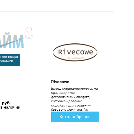
Rivecowe
Бренд специализируется на
производстве
декоративных средств,
которые идеально
руб.
подойдут для создания
 в наличии
базового макияжа. По
текстуре и оттенкам
Каталог бренда
ксметика подходит любой
коже – и европейской, и
азиатской. Также компания
предлагает покупателям