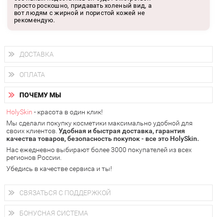
просто роскошно, придавать холеный вид, а
вот людям с жирной и пористой кожей не
рекомендую.
ДОСТАВКА
Доставка осуществляется
по всем городам России.
ОПЛАТА
Вы можете выбрать доставку курьером, Почтой России или
получить заказ в пунктах выдачи PickPoint или пункте
Вы можете оплатить свой заказ любым удобным способом:
самовывоза.
ПОЧЕМУ МЫ
наличными деньгами (
QIWI, ЮMoney, WebMoney
);
В 20 городах России доставка осуществляется уже
на
через интернет-банк (Альфа-банк, Сбербанк) и другими
следующий день.
HolySkin
- красота в один клик!
электронными способами.
Мы сделали покупку косметики максимально удобной для
у Вас всегда есть возможность получить
бесплатную
своих клиентов.
доставку от HolySkin.
Удобная и быстрая доставка, гарантия
качества товаров, безопасность покупок - все это HolySkin.
подробнее об условиях доставки и оплаты в Вашем городе
Нас ежедневно выбирают более 3000 покупателей из всех
регионов России.
Убедись в качестве сервиса и ты!
СВЯЗАТЬСЯ С ПОДДЕРЖКОЙ
+7 (800) 707-24-55
Мы будем рады ответить на все Ваши вопросы по работе
БОНУСНАЯ СИСТЕМА