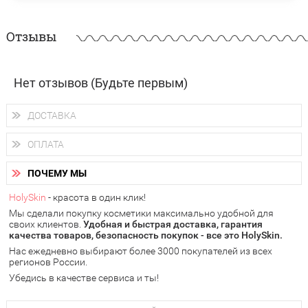
Отзывы
Нет отзывов (Будьте первым)
ДОСТАВКА
Доставка осуществляется
по всем городам России.
ОПЛАТА
Вы можете выбрать доставку курьером, Почтой России или
получить заказ в пунктах выдачи PickPoint или пункте
Вы можете оплатить свой заказ любым удобным способом:
самовывоза.
ПОЧЕМУ МЫ
наличными деньгами (
QIWI, ЮMoney, WebMoney
);
В 20 городах России доставка осуществляется уже
на
через интернет-банк (Альфа-банк, Сбербанк) и другими
следующий день.
HolySkin
- красота в один клик!
электронными способами.
Мы сделали покупку косметики максимально удобной для
у Вас всегда есть возможность получить
бесплатную
своих клиентов.
доставку от HolySkin.
Удобная и быстрая доставка, гарантия
качества товаров, безопасность покупок - все это HolySkin.
подробнее об условиях доставки и оплаты в Вашем городе
Нас ежедневно выбирают более 3000 покупателей из всех
регионов России.
Убедись в качестве сервиса и ты!