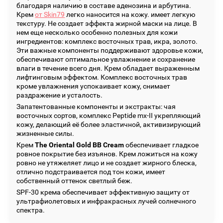
благодаря наличию в составе аденозина и арбутина.
Крем
от Skin79
легко наносится на кожу. имеет легкую
текстуру. Не создает эффекта жирной маски на лице. В
нем еще несколько особенно полезных для кожи
ингредиентов: комплекс восточных трав, икра, золото.
Эти важные компоненты поддерживают здоровье кожи,
обеспечивают оптимальное увлажнение и сохранение
влаги в течение всего дня. Крем обладает выраженным
лифтинговым эффектом. Комплекс восточных трав
кроме увлажнения успокаивает кожу, снимает
раздражение и усталость.
Запатентованные компоненты и экстракты: чая
восточных сортов, комплекс Peptide mx-II укрепляющий
кожу, делающий её более эластичной, активизирующий
жизненные силы.
Крем
The Oriental Gold BB Cream
обеспечивает гладкое
ровное покрытие без изъянов. Крем ложиться на кожу
ровно не утяжеляет лицо и не создает жирного блеска,
отлично подстраивается под тон кожи, имеет
собственный оттенок светлый беж.
SPF-30 крема обеспечивает эффективную защиту от
ультрафиолетовых и инфракрасных лучей солнечного
спектра.