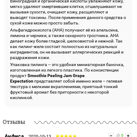
Виноградная и органическая кислоты увлажняют кожу,
мягко удаляют омертвевшие клетки, отшелушивают не
вызывая сухости, очищают кожу, расщепляют и
выводят токсины. После применения данного средства о
сухой коже можно просто забыть.
Альфагидрокислота (AHA) получают её из апельсина,
лимона и черники, а также сахарного тростника. AHA
делает кожу более гладкой, шелковистой и нежной. Так
как пилинг-желе состоит полностью из натуральных
ингредиентов, он не вызывает аллергических реакций и
раздражения кожи.
Упаковка пилинга – это удобная миниатюрная баночка,
изготовленная из легкого пластика. По консистенции
продукт
Smoothie Peeling Jam Grape
Expectation
представляет собой именно желе – гелевая
текстура с мелкими вкраплениями, приятный тонкий
фруктовый аромат без приторности с некоторой
кислинкой.
Отзывы
Анфиса
0
2020-10-13