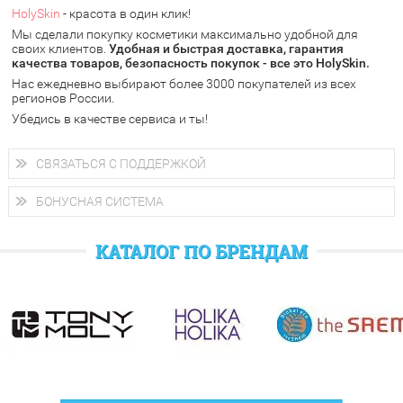
через интернет-банк (Альфа-банк, Сбербанк) и другими
следующий день.
HolySkin
- красота в один клик!
электронными способами.
Мы сделали покупку косметики максимально удобной для
у Вас всегда есть возможность получить
бесплатную
своих клиентов.
доставку от HolySkin.
Удобная и быстрая доставка, гарантия
качества товаров, безопасность покупок - все это HolySkin.
подробнее об условиях доставки и оплаты в Вашем городе
Нас ежедневно выбирают более 3000 покупателей из всех
регионов России.
Убедись в качестве сервиса и ты!
СВЯЗАТЬСЯ С ПОДДЕРЖКОЙ
+7 (800) 707-24-55
Мы будем рады ответить на все Ваши вопросы по работе
БОНУСНАЯ СИСТЕМА
магазина, проконсультировать по товарам, рассказать о
После каждой покупки в HolySkin Вам начисляются бонусные
новых поступлениях, действующих акциях, а также выслушать
рубли
, которые Вы можете потратить при следующем заказе.
любые замечания и предложения.
КАТАЛОГ ПО БРЕНДАМ
Также дополнительные баллы Вы можете получить за отзыв и
фотографии в социальных сетях.