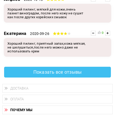
Хороший пилинг, мягкий для кожи,очень
пахнет виноградом, после него кожу не сушит
как после других корейских смывок
Екатерина
0
2020-09-26
Хороший пилинг, приятный запах,кожа мягкая,
не шелушиться,после него можно даже не
использовать крем
Показать все отзывы
ДОСТАВКА
Доставка осуществляется
по всем городам России.
ОПЛАТА
Вы можете выбрать доставку курьером, Почтой России или
получить заказ в пунктах выдачи PickPoint или пункте
Вы можете оплатить свой заказ любым удобным способом:
самовывоза.
ПОЧЕМУ МЫ
наличными деньгами (
QIWI, ЮMoney, WebMoney
);
В 20 городах России доставка осуществляется уже
на