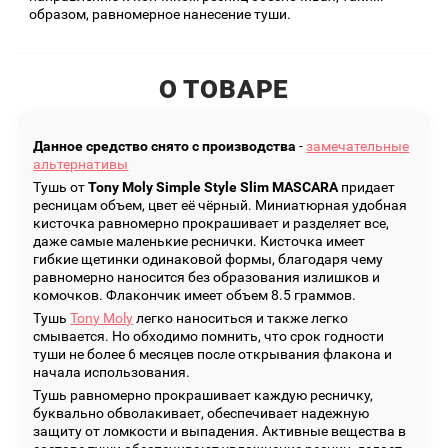
образом, равномерное нанесение туши.
О ТОВАРЕ
Данное средство снято с производства
-
замечательные
альтернативы
Тушь от
Tony Moly Simple Style Slim MASCARA
придает
ресницам объем, цвет её чёрный. Миниатюрная удобная
кисточка равномерно прокрашивает и разделяет все,
даже самые маленькие реснички. Кисточка имеет
гибкие щетинки одинаковой формы, благодаря чему
равномерно наносится без образования излишков и
комочков. Флакончик имеет объем 8.5 граммов.
Тушь
Tony Moly
легко наноситься и также легко
смывается. Но обходимо помнить, что срок годности
туши не более 6 месяцев после открывания флакона и
начала использования.
Тушь равномерно прокрашивает каждую ресничку,
буквально обволакивает, обеспечивает надежную
защиту от ломкости и выпадения. Активные вещества в