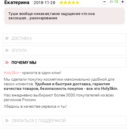
Екатерина
12
2018-11-28
Туши вообще никакая,такое ощущение что она
засохшая... разочарование
ДОСТАВКА
Доставка осуществляется
по всем городам России.
ОПЛАТА
Вы можете выбрать доставку курьером, Почтой России или
получить заказ в пунктах выдачи PickPoint или пункте
Вы можете оплатить свой заказ любым удобным способом:
самовывоза.
ПОЧЕМУ МЫ
наличными деньгами (
QIWI, ЮMoney, WebMoney
);
В 20 городах России доставка осуществляется уже
на
через интернет-банк (Альфа-банк, Сбербанк) и другими
следующий день.
HolySkin
- красота в один клик!
электронными способами.
Мы сделали покупку косметики максимально удобной для
у Вас всегда есть возможность получить
бесплатную
своих клиентов.
доставку от HolySkin.
Удобная и быстрая доставка, гарантия
качества товаров, безопасность покупок - все это HolySkin.
подробнее об условиях доставки и оплаты в Вашем городе
Нас ежедневно выбирают более 3000 покупателей из всех
регионов России.
Убедись в качестве сервиса и ты!
СВЯЗАТЬСЯ С ПОДДЕРЖКОЙ
+7 (800) 707-24-55