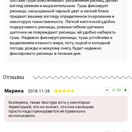
составе туши обеспечивают увлажнение ресниц, делает
взгляд свежим и выразительным. Тушь фиксирует
ресницы, насыщенный черный цвет и легкий блеск
придают вашему взгляду определенное очарование и
некоторую таинственность. Легкой кисточкой удобно
подкручивать ресницы, ровные гибкие щетинки
щеточки не повреждают ресницы, ей удобно набирать
тушь. Надежно фиксируя ресницы, тушь устойчива к
выделениям кожного жира, поту, сырой и холодной
погоде, дождю и мокрому снегу, будет надежно
фиксировать ресницы в течение дня.
Отзывы
Марина
20
2018-11-28
Екатерина, такая текстура есть у некоторых
термотушей, это не значит, что она засохшая,
просто надо приноровится её правильно
использовать.