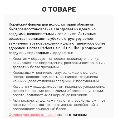
О ТОВАРЕ
Корейский филлер для волос, который обеспечит
быстрое восстановление. Он сделает их идеально
гладкими, шелковистыми и сияющими. Активные
вещества проникают глубоко в структуру волос,
заживляют все повреждения и делают шевелюру более
здоровой. Состав Perfect Hair Fill-Up Filler 1p содержит
следующие природные ингредиенты:
Кератин – образует на прядях невидимую пленку,
заживляет все повреждения, разглаживает локоны и
делает их более прочными.
Керамиды – проникают внутрь каждого волоска,
предотвращают ломкость, запаивают секущиеся
кончики, делают локоны гладкими и послушными.
Коллаген – поддерживает оптимальное увлажнение,
делает волосы менее ломкими и более послушными,
восстанавливает их от корней до кончиков.
Аминокислоты шелка – питают и глубоко увлажняют
локоны, оберегают от негативных воздействий и
возвращают природный блеск.
Филлер для волос от La'dor
станет отличным