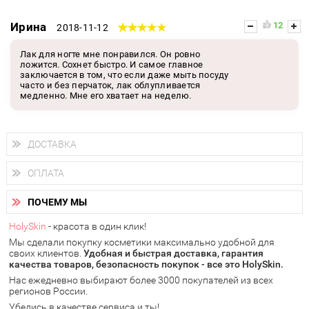
Ирина
12
2018-11-12
Лак для ногте мне понравился. Он ровно
ложится. Сохнет быстро. И самое главное
заключается в том, что если даже мыть посуду
часто и без перчаток, лак облупливается
медленно. Мне его хватает на неделю.
ДОСТАВКА
Доставка осуществляется
по всем городам России.
ОПЛАТА
Вы можете выбрать доставку курьером, Почтой России или
получить заказ в пунктах выдачи PickPoint или пункте
Вы можете оплатить свой заказ любым удобным способом:
самовывоза.
ПОЧЕМУ МЫ
наличными деньгами (
QIWI, ЮMoney, WebMoney
);
В 20 городах России доставка осуществляется уже
на
через интернет-банк (Альфа-банк, Сбербанк) и другими
следующий день.
HolySkin
- красота в один клик!
электронными способами.
Мы сделали покупку косметики максимально удобной для
у Вас всегда есть возможность получить
бесплатную
своих клиентов.
доставку от HolySkin.
Удобная и быстрая доставка, гарантия
качества товаров, безопасность покупок - все это HolySkin.
подробнее об условиях доставки и оплаты в Вашем городе
Нас ежедневно выбирают более 3000 покупателей из всех
регионов России.
Убедись в качестве сервиса и ты!