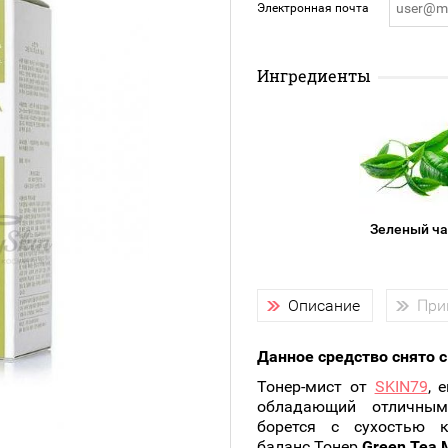
Электронная почта
подарочные наборы
в наличии!
Для очистки
яжа
ДЛЯ ГУБ
Универсальные кисти
Блески
Щеточки
Ингредиенты
ор
Карандаши для губ
Трафареты
Помады
Наборы кистей
Тинты
Зеленый ч
Описание
При
Данное средство снято 
Тонер-мист от
SKIN79
, 
обладающий отличным
борется с сухостью к
баланс.Тонер
Green Tea M