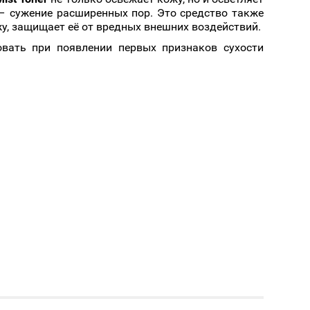
 – сужение расширенных пор. Это средство также
у, защищает её от вредных внешних воздействий.
овать при появлении первых признаков сухости
де спрея. Применять его утром после умывания.
егая попадания в глаза (их лучше закрыть).
у ладонью чередуя массажные движения с
но дать спрею впитаться, а потом можно