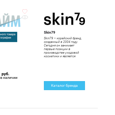
Skin79
Skin79 – корейский бренд,
созданный в 2004 году.
Сегодня он занимает
первые позиции в
производстве уходовой
косметики и является
лидером среди компаний,
производимых BB кремы.
Основное направление
работы бренда –
руб.
изготовление экологически
 в наличии
чистой продукции,
благодаря чему она
завоевала популярность по
Каталог бренда
всему миру.
Философия
Skin79
проста:
научный подход,
природные ингредиенты и
забота о коже.
Цифра 79 в
названии фирмы является
не случайной.
79 дней — время,