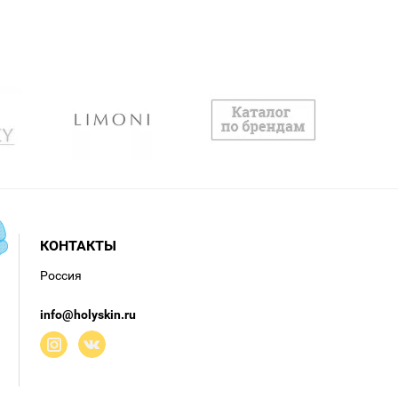
необходимое коже для
полного обновления.
79 минут — время,
необходимое для
повседневного ухода за
лицом.
79 секунд — время,
необходимое BB крему для
адаптации под тон кожи.
Продукция Skin79
награждена множеством
премий, так как активно
заботится о коже:
интенсивно питает,
успокаивает и оберегает от
любых воздействий.
Продукты поставляются в
тубах и флаконах с
дозатором, поэтому
КОНТАКТЫ
максимально удобны в
использовании.
Россия
info@holyskin.ru