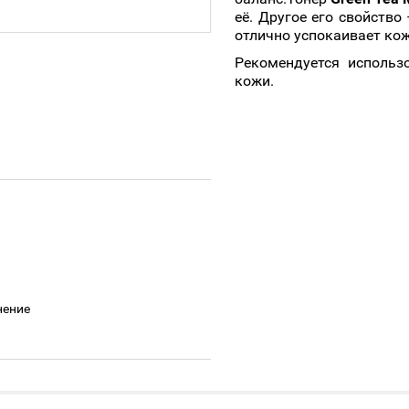
её. Другое его свойство
отлично успокаивает кож
Рекомендуется использ
кожи.
Тонер выпускается в ви
Распылять на лицо изб
Распределять по лиц
похлопыванием. Нуж
накладывать макияж.
нение