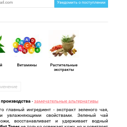
Cмотреть
Cмотреть
Прочие аксессуары
Уведомить о поступлении
Все бренды >>
ай
Витамины
Растительные
экстракты
менение
с производства
-
замечательные альтернативы
его главный ингредиент - экстракт зеленого чая,
и увлажняющими свойствами. Зеленый чай
ожи, восстанавливает и удерживает водный
ist Toner
не только освежает кожу, но и осветляет