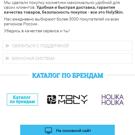
Мы сделали покупку косметики максимально удобной для
у Вас всегда есть возможность получить
бесплатную
своих клиентов.
доставку от HolySkin.
Удобная и быстрая доставка, гарантия
качества товаров, безопасность покупок - все это HolySkin.
подробнее об условиях доставки и оплаты в Вашем городе
Нас ежедневно выбирают более 3000 покупателей из всех
регионов России.
Убедись в качестве сервиса и ты!
СВЯЗАТЬСЯ С ПОДДЕРЖКОЙ
+7 (800) 707-24-55
Мы будем рады ответить на все Ваши вопросы по работе
БОНУСНАЯ СИСТЕМА
магазина, проконсультировать по товарам, рассказать о
После каждой покупки в HolySkin Вам начисляются бонусные
новых поступлениях, действующих акциях, а также выслушать
рубли
, которые Вы можете потратить при следующем заказе.
любые замечания и предложения.
КАТАЛОГ ПО БРЕНДАМ
Также дополнительные баллы Вы можете получить за отзыв и
фотографии в социальных сетях.
На основной сайт