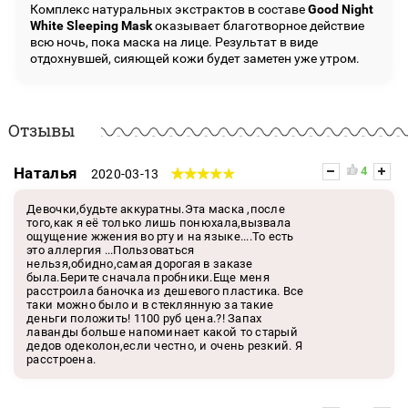
Комплекс натуральных экстрактов в составе
Good Night
White Sleeping Mask
оказывает благотворное действие
всю ночь, пока маска на лице. Результат в виде
отдохнувшей, сияющей кожи будет заметен уже утром.
Отзывы
Наталья
4
2020-03-13
Девочки,будьте аккуратны.Эта маска ,после
того,как я её только лишь понюхала,вызвала
ощущение жжения во рту и на языке....То есть
это аллергия ...Пользоваться
нельзя,обидно,самая дорогая в заказе
была.Берите сначала пробники.Еще меня
расстроила баночка из дешевого пластика. Все
таки можно было и в стеклянную за такие
деньги положить! 1100 руб цена.?! Запах
лаванды больше напоминает какой то старый
дедов одеколон,если честно, и очень резкий. Я
расстроена.