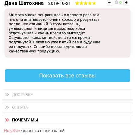
Дана Шатохина
0
2019-10-21
Мне эта маска понравилась с первого раза тем,
что она впитывается очень хорошо и результат
после нее отличный. Утром встаешь,
умываешься и видишь насколько кожа
отдохнувшая и очень красиво выглядит.
Ощущается кожа мягкой, но в то же время
подтянутой. Покупаю уже пятый раз и буду еще
ее покупать. Спасибо производителю за
качественную продукцию.
Показать все отзывы
ДОСТАВКА
Доставка осуществляется
по всем городам России.
ОПЛАТА
Вы можете выбрать доставку курьером, Почтой России или
получить заказ в пунктах выдачи PickPoint или пункте
Вы можете оплатить свой заказ любым удобным способом:
самовывоза.
ПОЧЕМУ МЫ
наличными деньгами (
QIWI, ЮMoney, WebMoney
);
В 20 городах России доставка осуществляется уже
на
через интернет-банк (Альфа-банк, Сбербанк) и другими
следующий день.
HolySkin
- красота в один клик!
электронными способами.