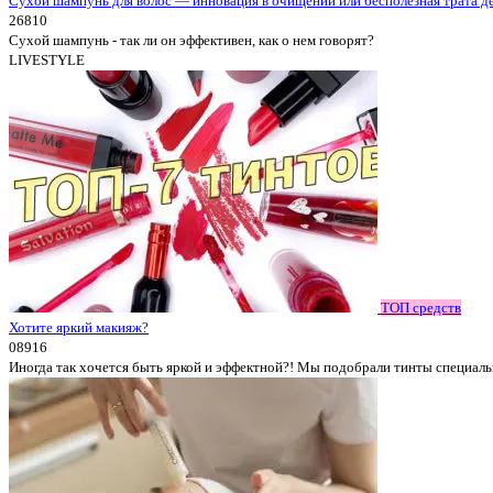
Сухой шампунь для волос — инновация в очищении или бесполезная трата д
2
6810
Сухой шампунь - так ли он эффективен, как о нем говорят?
LIVESTYLE
ТОП средств
Хотите яркий макияж?
0
8916
Иногда так хочется быть яркой и эффектной?! Мы подобрали тинты специальн