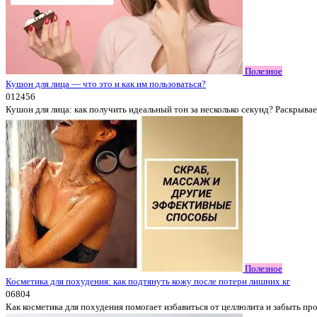
Полезное
Кушон для лица — что это и как им пользоваться?
0
12456
Кушон для лица: как получить идеальный тон за несколько секунд? Раскрывае
Полезное
Косметика для похудения: как подтянуть кожу после потери лишних кг
0
6804
Как косметика для похудения помогает избавиться от целлюлита и забыть пр