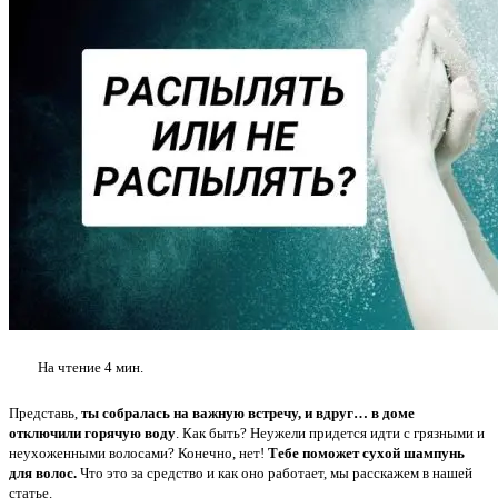
На чтение
4 мин.
Представь,
ты собралась на важную встречу, и вдруг… в доме
отключили горячую воду
. Как быть? Неужели придется идти с грязными и
неухоженными волосами? Конечно, нет!
Тебе поможет сухой шампунь
для волос.
Что это за средство и как оно работает, мы расскажем в нашей
статье.