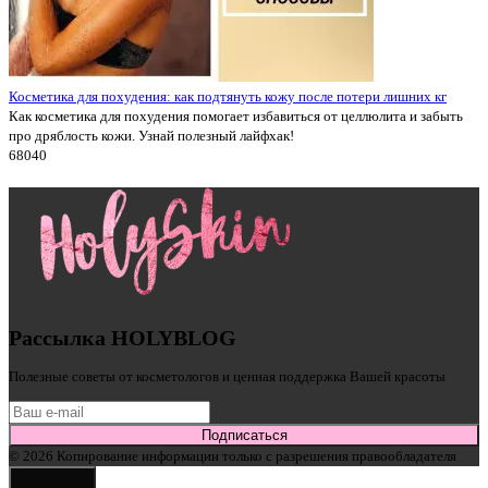
Косметика для похудения: как подтянуть кожу после потери лишних кг
Как косметика для похудения помогает избавиться от целлюлита и забыть
про дряблость кожи. Узнай полезный лайфхак!
6804
0
Рассылка HOLYBLOG
Полезные советы от косметологов и ценная поддержка Вашей красоты
Подписаться
© 2026 Копирование информации только с разрешения правообладателя