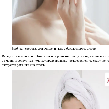
Выбирай средство для очищения глаз с безопасным составом
Всегда помни о гигиене.
Очищение – первый шаг
на пути к идеальной внеш
от морщин вокруг глаз поможет предотвратить преждевременное старение у
экстракты ромашки и центеллы.