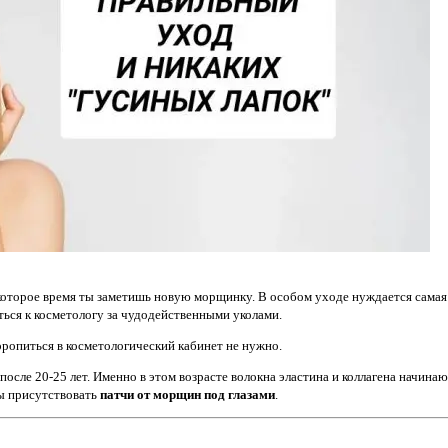
некоторое время ты заметишь новую морщинку. В особом уходе нуждается самая
ься к косметологу за чудодейственными уколами.
оропиться в косметологический кабинет не нужно.
сле 20-25 лет. Именно в этом возрасте волокна эластина и коллагена начина
ны присутствовать
патчи от морщин под глазами
.