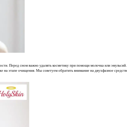
ности. Перед сном важно удалять косметику при помощи молочка или эмульси
же на этапе очищения. Мы советуем обратить внимание на двухфазное средств