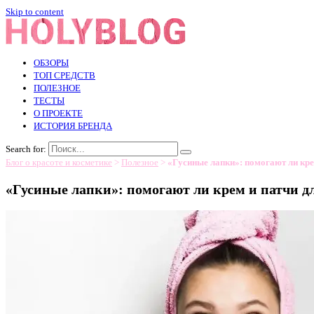
Skip to content
ОБЗОРЫ
ТОП СРЕДСТВ
ПОЛЕЗНОЕ
ТЕСТЫ
О ПРОЕКТЕ
ИСТОРИЯ БРЕНДА
Search for:
Блог о красоте и косметике
>
Полезное
>
«Гусиные лапки»: помогают ли кре
«Гусиные лапки»: помогают ли крем и патчи д