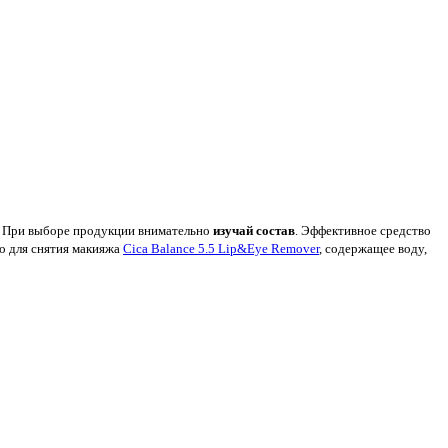
й. При выборе продукции внимательно
изучай состав
. Эффективное средство
о для снятия макияжа
Cica Balance 5.5 Lip&Eye Remover
,
содержащее воду,