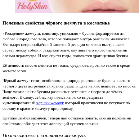
Полезные свойства чёрного жемчуга в косметике
«Рождение» жемчуга, воистину, уникально – бусина формируется из
любого инородного тела, которое попадает внутрь раковины моллюсков.
Благодаря непревзойдённой защитной реакции моллюск выстраивает
барьер между собой и раздражителем, окутывая его многочисленными
слоями перламутра. И вот, спустя годы, появляется драгоценная бусина.
Её ценность высоко ценится не только среди ювелиров, но также и среди
косметологов.
Чёрный жемчуг стоит особняком: в природе роскошные бусины чистого
чёрного цвета встречаются крайне редко, и цена на них неимоверно высока.
Чаще можно найти бусины различных оттенков: от серого до тёмно-
зелёного. К слову, сейчас научились неплохо выращивать
культивированный
чёрный жемчуг
, который практически не уступает по
составу и красоте жемчугу природному.
Краткий ликбез закончен, теперь нам осталось понять, какими полезными
свойствами обладает этот дорогущий кусочек кальция.
Познакомимся с составом жемчуга.