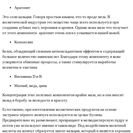
Арагонит
Это соли кальция. Говоря простым языком, что-то вроде мела. В
косметической индустрии это вещество чаще всего используется при
создании зубных паст, порошков и кремов. Однако кожа мало что получает
от этого компонента: арагонит очень плохо усваивается нашей кожей.
Конхиолин
Белок, обладающий сильным антиоксидантным эффектом и содержащий
большое количество аминокислот. Благодаря этому компоненту в коже
ускоряются обменные процессы, а также стимулируется выработка
коллагена и эластина.
Витамины D и В
Магний, медь, цинк
Концентрация этих полезных компонентов крайне мала, но и она вносит
вклад в борьбу за молодость и красоту.
Естественно, при изготовлении косметических продуктов на основе
экстракта чёрного жемчуга используются не целые бусины.
Предварительно их размельчают, превращают в мелкодисперсную пудру и
потом уже используют именно в таком виде. Под воздействием молочной
кислоты на жемчуг образуется лактат кальция, который и является хорошим