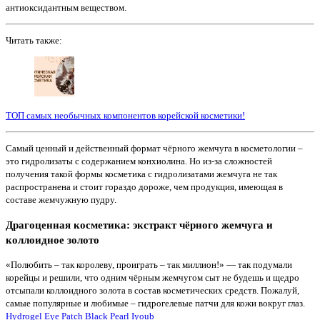
антиоксидантным веществом.
Читать также:
ТОП самых необычных компонентов корейской косметики!
Самый ценный и действенный формат чёрного жемчуга в косметологии –
это гидролизаты с содержанием конхиолина. Но из-за сложностей
получения такой формы косметика с гидролизатами жемчуга не так
распространена и стоит гораздо дороже, чем продукция, имеющая в
составе жемчужную пудру.
Драгоценная косметика: экстракт чёрного жемчуга и
коллоидное золото
«Полюбить – так королеву, проиграть – так миллион!» — так подумали
корейцы и решили, что одним чёрным жемчугом сыт не будешь и щедро
отсыпали коллоидного золота в состав косметических средств. Пожалуй,
самые популярные и любимые – гидрогелевые патчи для кожи вокруг глаз.
Hydrogel Eye Patch Black Pearl Iyoub