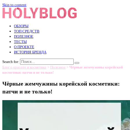
Skip to content
ОБЗОРЫ
ТОП СРЕДСТВ
ПОЛЕЗНОЕ
ТЕСТЫ
О ПРОЕКТЕ
ИСТОРИЯ БРЕНДА
Search for:
Блог о красоте и косметике
>
Полезное
>
Чёрные жемчужины корейской
косметики: патчи и не только!
Чёрные жемчужины корейской косметики:
патчи и не только!