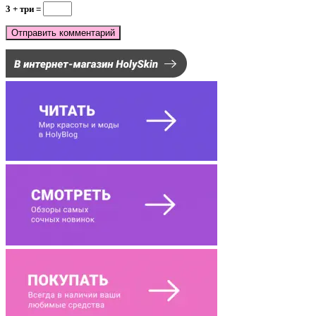
3 + три =