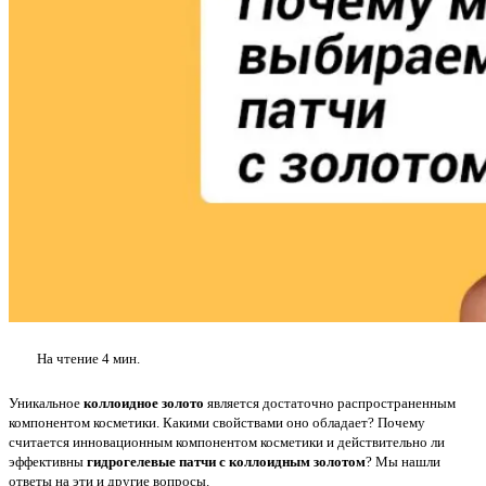
На чтение
4 мин.
Уникальное
коллоидное золото
является достаточно распространенным
компонентом косметики. Какими свойствами оно обладает? Почему
считается инновационным компонентом косметики и действительно ли
эффективны
гидрогелевые
патчи с коллоидным золотом
? Мы нашли
ответы на эти и другие вопросы.