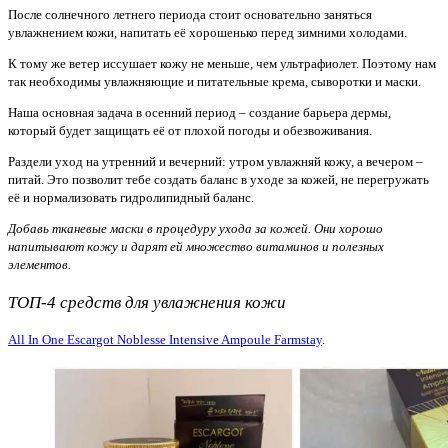
После солнечного летнего периода стоит основательно заняться
увлажнением кожи, напитать её хорошенько перед зимними холодами.
К тому же ветер иссушает кожу не меньше, чем ультрафиолет. Поэтому нам
так необходимы увлажняющие и питательные крема, сыворотки и маски.
Наша основная задача в осенний период – создание барьера дермы,
который будет защищать её от плохой погоды и обезвоживания.
Раздели уход на утренний и вечерний: утром увлажняй кожу, а вечером –
питай. Это позволит тебе создать баланс в уходе за кожей, не перегружать
её и нормализовать гидролипидный баланс.
Добавь тканевые маски в процедуру ухода за кожей. Они хорошо
напитывают кожу и дарят ей множество витаминов и полезных
элементов.
ТОП-4 средств для увлажнения кожи
All In One Escargot Noblesse Intensive Ampoule Farmstay
.