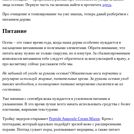
лица осенью. Первую часть ты можешь найти и прочитать
здесь
.
Про очищение и тонизирование ты уже знаешь, теперь давай разберёмся с
питанием дермы.
Питание
Осень – это такое время года, когда наша дерма особенно нуждается в
насыщении витаминами и полезными элементами. Обрати внимание, что
питать кожу нужно не только снаружи, но и изнутри. За сбалансированным
комплексом витаминов тебе следует обратиться за консультацией к врачу, а
про косметику сейчас расскажем тебе мы.
Не забывай об уходе за руками осенью! Обязательно носи перчатки и
регулярно используй жирные, питательные крема. За руками осенью уход
также необходим, и полноценное питание непременно скажется на их
состоянии.
Уже начиная с сентября кожа нуждается в усиленном питании и
увлажнении. В это время лучше всего начать использовать средства с более
плотными, жирными текстурами.
Тройку лидеров открывает
Peptide Ampoule Cream Mizon
. Крем с
пептидами, который идеально подойдёт зрелой коже с расширенными
порами. Пептид сужает поры, разглаживает морщины, а также питает