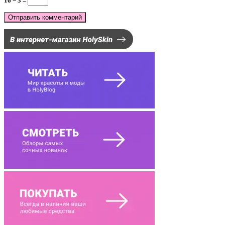
16 − 3 =