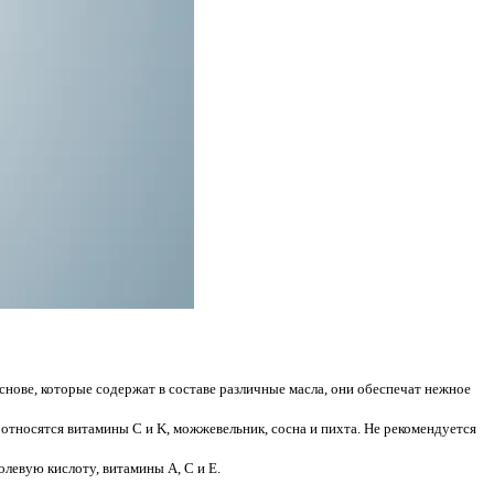
снове, которые содержат в составе различные масла, они обеспечат нежное
тносятся витамины C и K, можжевельник, сосна и пихта. Не рекомендуется
левую кислоту, витамины A, C и E.