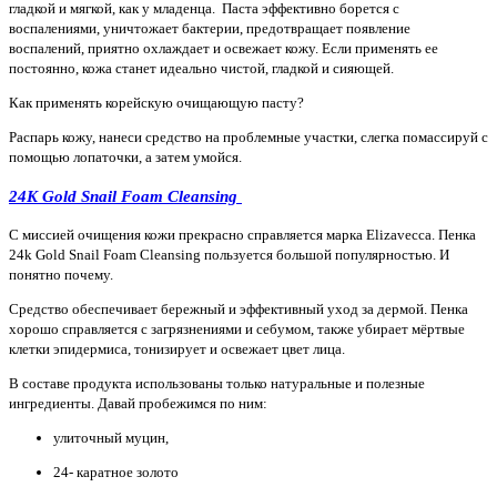
гладкой и мягкой, как у младенца. Паста эффективно борется с
воспалениями, уничтожает бактерии, предотвращает появление
воспалений, приятно охлаждает и освежает кожу. Если применять ее
постоянно, кожа станет идеально чистой, гладкой и сияющей.
Как применять корейскую очищающую пасту?
Распарь кожу, нанеси средство на проблемные участки, слегка помассируй с
помощью лопаточки, а затем умойся.
24K Gold Snail Foam Cleansing
С миссией очищения кожи прекрасно справляется марка Elizavecca. Пенка
24k Gold Snail Foam Cleansing пользуется большой популярностью. И
понятно почему.
Средство обеспечивает бережный и эффективный уход за дермой. Пенка
хорошо справляется с загрязнениями и себумом, также убирает мёртвые
клетки эпидермиса, тонизирует и освежает цвет лица.
В составе продукта использованы только натуральные и полезные
ингредиенты. Давай пробежимся по ним:
улиточный муцин,
24- каратное золото