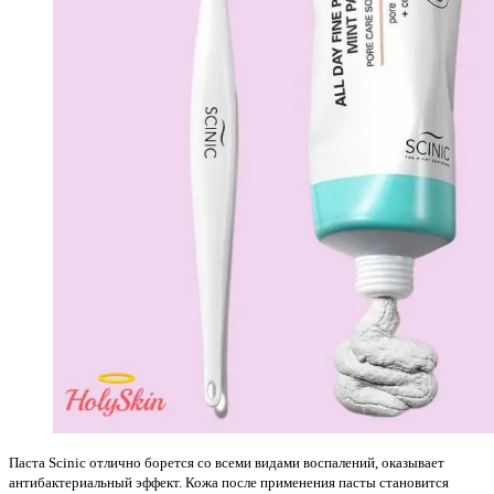
Паста Scinic отлично борется со всеми видами воспалений, оказывает
антибактериальный эффект. Кожа после применения пасты становится