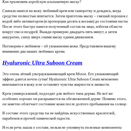
Как применять корейскую альгинатную маску?
Сначала нанеси на кожу любимый крем или сыворотку и дождись, когда
средство полностью впитается. Затем приготовь маску – смешай порошок с
водой либо активатором (в пропорции десять к восьми) до состояния пасты.
После этого быстро нанеси полученный состав на лицо, избегая области
вокруг глаз и ноздрей. Выжди примерно двадцать пять минут, а затем
аккуратно, снизу вверх сними маску одним движением.
Поговорим о любимом – об увлажнении кожи. Представляем вашему
вниманию два наших любимых крема.
Hyaluronic Ultra Suboon Cream
Это очень лёгкий ультраувлажняющий крем Mizon. Его увлажняющий
эффект длится почти сутки! Hyaluronic Ultra Suboon Cream мгновенно
впитывается в кожу и не оставляет чувства жирности и липкости.
Крем универсальный, подходит для любого типа дермы. Но всё же
особенно хорошо он раскрывается на обезвоженной дерме. Помимо этого,
он заметно облегчает состояние кожи после долгого пребывания на солнце.
В составе этого средства ты не найдёшь искусственных красителей,
парабенов и прочей химической гадости.
И если речь зашла о составе, нельзя не упомянуть полезные компоненты