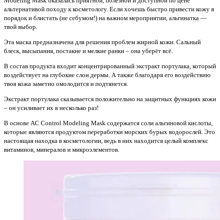
Modeling Mask оказалась приятной, полезной и доступной по цене
альтернативой походу к косметологу. Если хочешь быстро привести кожу в
порядок и блистать (не себумом!) на важном мероприятии, альгинатка —
твой выбор.
Эта маска предназначена для решения проблем жирной кожи. Сальный
блеск, высыпания, постакне и мелкие ранки – она уберёт всё.
В состав продукта входит концентрированный экстракт портулака, который
воздействует на глубокие слои дермы. А также благодаря его воздействию
твоя кожа заметно омолодится и подтянется.
Экстракт портулака сказывается положительно на защитных функциях кожи
– он усиливает их в несколько раз!
В основе AC Control Modeling Mask содержатся соли альгиновой кислоты,
которые являются продуктом переработки морских бурых водорослей. Это
настоящая находка в косметологии, ведь в них находится целый комплекс
витаминов, минералов и микроэлементов.