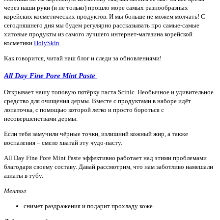
через наши руки (и не только) прошло море самых разнообразных
корейских косметических продуктов. И мы больше не можем молчать! С
сегодняшнего дня мы будем регулярно рассказывать про самые-самые
хитовые продукты из самого лучшего интернет-магазина корейской
косметики
HolySkin
.
Как говорится, читай наш блог и следи за обновлениями!
All Day Fine Pore Mint Paste
Открывает нашу топовую пятёрку паста Scinic. Необычное и удивительное
средство для очищения дермы. Вместе с продуктами в наборе идёт
лопаточка, с помощью которой легко и просто бороться с
несовершенствами дермы.
Если тебя замучили чёрные точки, излишний кожный жир, а также
воспаления – смело хватай эту чудо-пасту.
All Day Fine Pore Mint Paste эффективно работает над этими проблемами
благодаря своему составу. Давай рассмотрим, что нам заботливо намешали
азиаты в тубу.
Ментол
снимет раздражения и подарит прохладу коже.