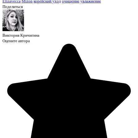
Elizavecca
Mizon
корейский уход
очищение
увлажнение
Поделиться
Виктория Кричигина
Оцените автора