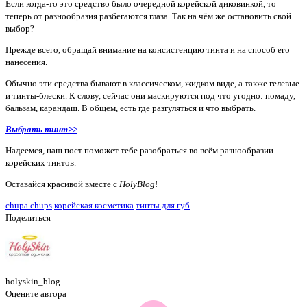
Если когда-то это средство было очередной корейской диковинкой, то
теперь от разнообразия разбегаются глаза. Так на чём же остановить свой
выбор?
Прежде всего, обращай внимание на консистенцию тинта и на способ его
нанесения.
Обычно эти средства бывают в классическом, жидком виде, а также гелевые
и тинты-блески. К слову, сейчас они маскируются под что угодно: помаду,
бальзам, карандаш. В общем, есть где разгуляться и что выбрать.
Выбрать тинт>>
Надеемся, наш пост поможет тебе разобраться во всём разнообразии
корейских тинтов.
Оставайся красивой вместе с
HolyBlog
!
chupa chups
корейская косметика
тинты для губ
Поделиться
holyskin_blog
Оцените автора