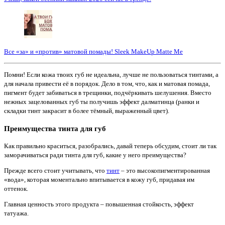
Все «за» и «против» матовой помады! Sleek MakeUp Matte Me
Помни! Если кожа твоих губ не идеальна, лучше не пользоваться тинтами, а
для начала привести её в порядок. Дело в том, что, как и матовая помада,
пигмент будет забиваться в трещинки, подчёркивать шелушения. Вместо
нежных зацелованных губ ты получишь эффект далматинца (ранки и
складки тинт закрасит в более тёмный, выраженный цвет).
Преимущества
тинта
для губ
Как правильно краситься, разобрались, давай теперь обсудим, стоит ли так
заморачиваться ради тинта для губ, какие у него преимущества?
Прежде всего стоит учитывать, что
тинт
– это высокопигментированная
«вода», которая моментально впитывается в кожу губ, придавая им
оттенок.
Главная ценность этого продукта – повышенная стойкость, эффект
татуажа.