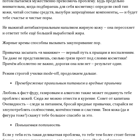
потом пытаемся мужественно превозмочь проблему. Будь предельно
внимательна, когда подбираешь для себя косметику
:
определи свой тип
кожи, читай составы средств, вызубри запрещённые компоненты
, —
и будет
тебе счастье и чистые поры.
Не выжигай антибактериальным напалмом жирную кожу – она пересохнет
и ответит тебе ещё большей выработкой жира.
Жирные кремы способны вызывать закупоривание пор.
Привычка засыпать «в макияже» — верный путь к прыщам и воспалениям.
Ты даже не представляешь, сколько грязи преет под слоями косметики!
Причём абсолютно не важно, дорогая она или нет – результат один.
Режим строгой училки mode-off, продолжаем дальше.
Пренебрежение правильным питанием и вредные привычки
Любовь к фаст-фуду, газировкам и алкоголю также может подкинуть тебе
проблем с кожей. Сюда же можно отнести и курение. Совет от капитана
Очевидность – следи за питанием, бросай вредные привычки, старайся не
злоупотреблять солёностями, копчёностями и сластями. Твоя кожа (да и
фигура тоже!) скажут тебе большое спасибо за это.
Повышенная потливость
Если у тебя есть такая деликатная проблема, то тебе тем более стоит бегом