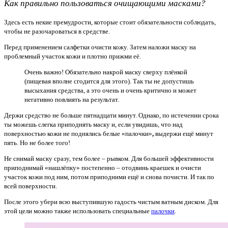
Как правильно пользоваться очищающими масками?
Здесь есть некие премудрости, которые стоит обязательности соблюдать,
чтобы не разочароваться в средстве.
Перед применением салфетки очисти кожу. Затем наложи маску на
проблемный участок кожи и плотно прижми её.
Очень важно! Обязательно накрой маску сверху плёнкой
(пищевая вполне сгодится для этого). Так ты не допустишь
высыхания средства, а это очень и очень критично и может
негативно повлиять на результат.
Держи средство не больше пятнадцати минут. Однако, по истечении срока
ты можешь слегка приподнять маску и, если увидишь, что над
поверхностью кожи не поднялись белые «палочки»
,
выдержи ещё минут
пять. Но не более того!
Не снимай маску сразу, тем более – рывком. Для большей эффективности
приподнимай «нашлёпку» постепенно – отодвинь краешек и очисти
участок кожи под ним, потом приподними ещё и снова почисти. И так по
всей поверхности.
После этого убери всю выступившую гадость чистым ватным диском. Для
этой цели можно также использовать специальные
палочки
.