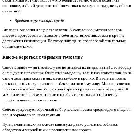
бежать к врачу: гипергидроз – это очень серьёзно. Чтобы облегчить
состояние, избегай декоративной косметики в жаркую погоду, не кутайся в
синтетику.
Вредная окружающая среда
Экология, экология и ещё раз экология. К сожалению, жители городов
вместе с прогрессом впитывают в себя пыль, выхлопные газы и прочие
достижения цивилизации. Поэтому никогда не пренебрегай тщательным
очищением кожи.
Как же бороться с чёрными точками?
Самое главное — ни в коем случае не пытайся их выдавливать! Это вообще
очень дурная привычка. Открытые комедоны
,
хоть и называются так, но на
самом деле грязь сидит в них очень глубоко и прочно. В итоге ты только
расковыряешь кожу и разнесёшь бактерии по всему лицу. Можно, конечно,
пользоваться ложечкой Уно, но она хороша при единичных комедонах. К
механической чистке лица если и прибегать, то только в кабинете у
профессионального косметолога.
Сейчас существует огромный выбор косметических средств для очищения
пор и борьбы с чёрными точками.
Пузырьковые маски на основе глины уже давно успели полюбиться
обладателям жирной кожи с расширенными порами.