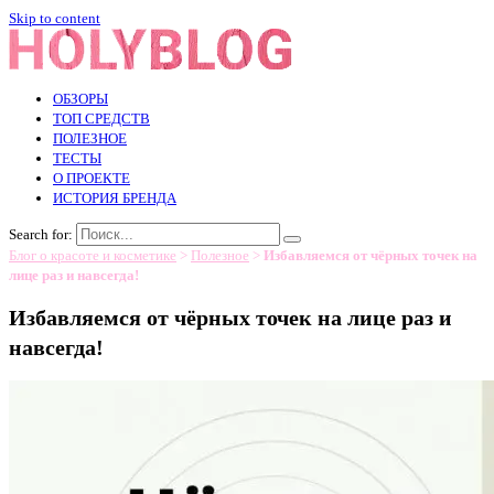
Skip to content
ОБЗОРЫ
ТОП СРЕДСТВ
ПОЛЕЗНОЕ
ТЕСТЫ
О ПРОЕКТЕ
ИСТОРИЯ БРЕНДА
Search for:
Блог о красоте и косметике
>
Полезное
>
Избавляемся от чёрных точек на
лице раз и навсегда!
Избавляемся от чёрных точек на лице раз и
навсегда!