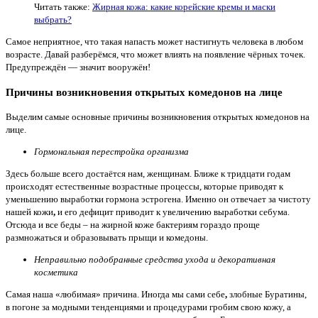
Читать также:
Жирная кожа: какие корейские кремы и маски
выбрать?
Самое неприятное, что такая напасть может настигнуть человека в любом
возрасте. Давай разберёмся, что может влиять на появление чёрных точек.
Предупреждён — значит вооружён!
Причины возникновения открытых комедонов на лице
Выделим самые основные причины возникновения открытых комедонов на
лице.
Гормональная перестройка организма
Здесь больше всего достаётся нам, женщинам. Ближе к тридцати годам
происходят естественные возрастные процессы, которые приводят к
уменьшению выработки гормона эстрогена. Именно он отвечает за чистоту
нашей кожи
,
и его дефицит приводит к увеличению выработки себума.
Отсюда и все беды – на жирной коже бактериям гораздо проще
размножаться и образовывать прыщи и комедоны.
Неправильно подобранные средства ухода и декоративная
косметика
Самая наша «любимая» причина. Иногда мы сами себе
,
злобные Буратины,
в погоне за модными тенденциями и процедурами гробим свою кожу, а