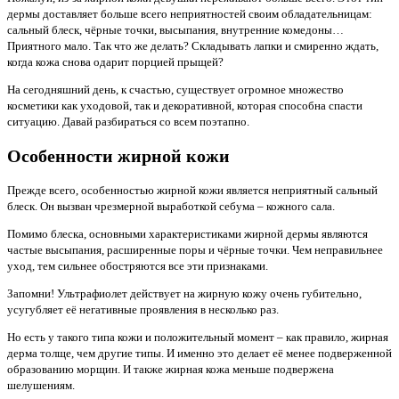
дермы доставляет больше всего неприятностей своим обладательницам:
сальный блеск, чёрные точки, высыпания, внутренние комедоны…
Приятного мало. Так что же делать? Складывать лапки и смиренно ждать,
когда кожа снова одарит порцией прыщей?
На сегодняшний день, к счастью, существует огромное множество
косметики как уходовой, так и декоративной, которая способна спасти
ситуацию. Давай разбираться со всем поэтапно.
Особенности жирной кожи
Прежде всего, особенностью жирной кожи является неприятный сальный
блеск. Он вызван чрезмерной выработкой себума – кожного сала.
Помимо блеска, основными характеристиками жирной дермы являются
частые высыпания, расширенные поры и чёрные точки. Чем неправильнее
уход, тем сильнее обостряются все эти признаками.
Запомни! Ультрафиолет действует на жирную кожу очень губительно,
усугубляет её негативные проявления в несколько раз.
Но есть у такого типа кожи и положительный момент – как правило, жирная
дерма толще, чем другие типы. И именно это делает её менее подверженной
образованию морщин. И также жирная кожа меньше подвержена
шелушениям.