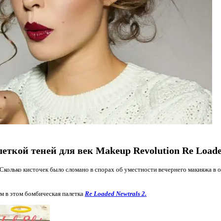
ткой теней для век Makeup Revolution Re Loaded
Сколько кисточек было сломано в спорах об уместности вечернего макияжа в о
м в этом бомбическая палетка
Re Loaded Newtrals 2.