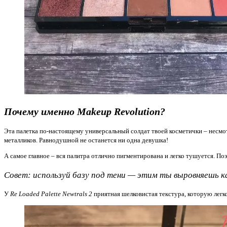
Почему именно Makeup Revolution?
Эта палетка по-настоящему универсальный солдат твоей косметички – несмот
металликов. Равнодушной не останется ни одна девушка!
А самое главное – вся палитра отлично пигментирована и легко тушуется. По
Совет: используй базу под тени — этим ты выровняешь к
У
Re Loaded Palette Newtrals 2
приятная шелковистая текстура, которую легко