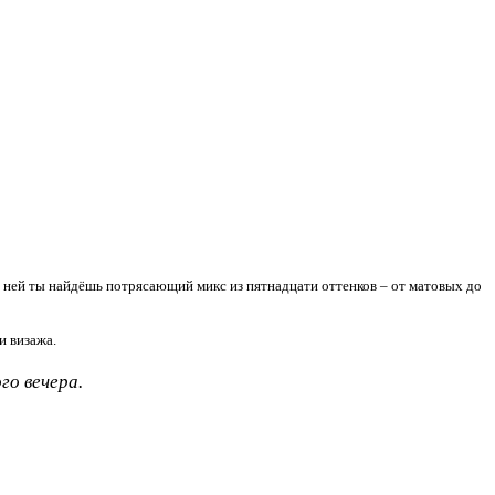
 В ней ты найдёшь потрясающий микс из пятнадцати оттенков – от матовых до
ми визажа.
го вечера.