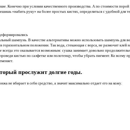
кие. Конечно при условии качественного производства. А по стоимости порой з
решишь «набить руку» на более простых кистях, определиться с удобной для т
 деформировались
альный шампунь. В качестве альтернативы можно использовать шампунь для в
горизонтальном положении. Так вода, стекающая с ворса, не размочит клей на
е всегда это оказывается возможным: сушка занимает довольно продолжительно
роведи кистью по салфетке или полотенцу, чтобы убрать пигмент. Ко всему п
тменяет.
оторый прослужит долгие годы.
жа не вбирает в себя средство, а значит максимально отдает его на кожу.