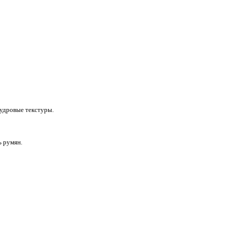
пудровые текстуры.
ь румян.