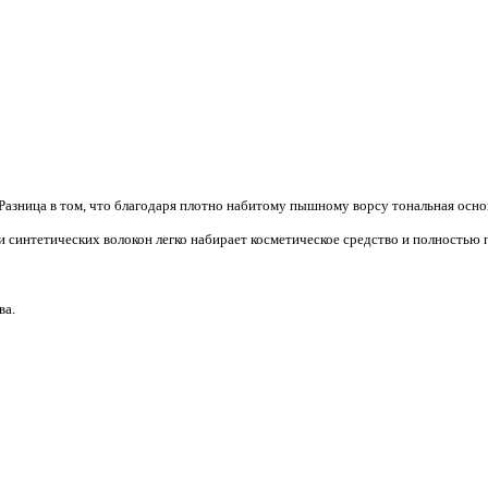
Разница в том, что благодаря плотно набитому пышному ворсу тональная основ
 и синтетических волокон легко набирает косметическое средство и полностью п
ва.