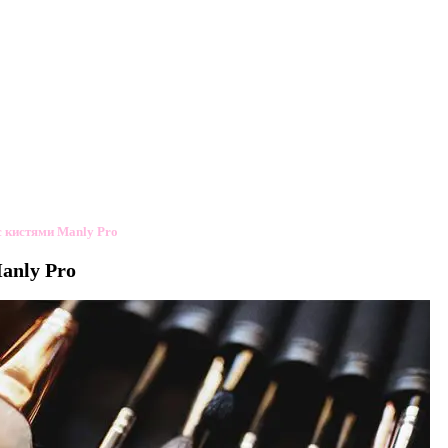
 кистями Manly Pro
anly Pro