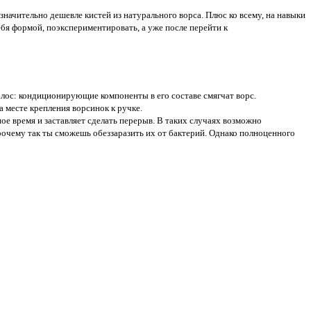
начительно дешевле кистей из натурального ворса. Плюс ко всему, на навыки
ебя формой, поэкспериментировать, а уже после перейти к
олос: кондиционирующие компоненты в его составе смягчат ворс.
 месте крепления ворсинок к ручке.
е время и заставляет сделать перерыв. В таких случаях возможно
рочему так ты сможешь обеззаразить их от бактерий. Однако полноценного