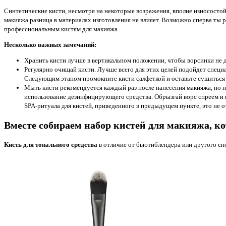
Синтетические кисти, несмотря на некоторые возражения, вполне износостой
макияжа разница в материалах изготовления не влияет. Возможно сперва ты 
профессиональным кистям для макияжа.
Несколько важных замечаний:
Хранить кисти лучше в вертикальном положении, чтобы ворсинки не
Регулярно очищай кисти. Лучше всего для этих целей подойдет специ
Следующим этапом промокните кисти салфеткой и оставьте сушиться в 
Мыть кисти рекомендуется каждый раз после нанесения макияжа, но н
использование дезинфицирующего средства. Обрызгай ворс спреем и п
SPA-ритуала для кистей, приведенного в предыдущем пункте, это не о
Вместе собираем набор кистей для макияжа, к
Кисть для тонального средства
в отличие от бьютиблендера или другого спон