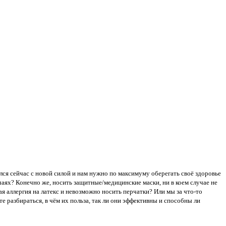
ся сейчас с новой силой и нам нужно по максимуму оберегать своё здоровье
учаях? Конечно же, носить защитные/медицинские маски, ни в коем случае не
ная аллергия на латекс и невозможно носить перчатки? Или мы за что-то
те разбираться, в чём их польза, так ли они эффективны и способны ли