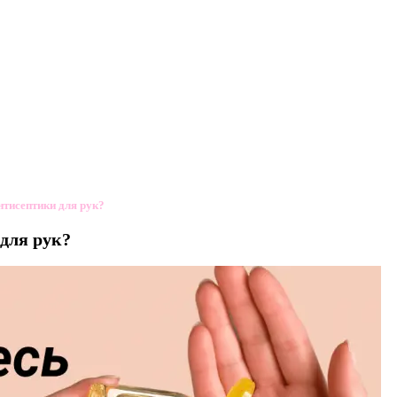
нтисептики для рук?
для рук?