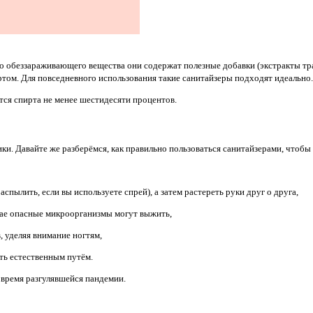
обеззараживающего вещества они содержат полезные добавки (экстракты трав
ртом. Для повседневного использования такие санитайзеры подходят идеально.
тся спирта не менее шестидесяти процентов.
ики. Давайте же разберёмся, как правильно пользоваться санитайзерами, чтобы
спылить, если вы используете спрей), а затем растереть руки друг о друга,
ае опасные микроорганизмы могут выжить,
, уделяя внимание ногтям,
ть естественным путём.
 время разгулявшейся пандемии.