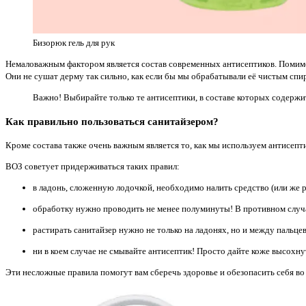
Бизорюк гель для рук
Немаловажным фактором является состав современных антисептиков. Помимо 
Они не сушат дерму так сильно, как если бы мы обрабатывали её чистым спи
Важно! Выбирайте только те антисептики, в составе которых содержи
Как правильно пользоваться санитайзером?
Кроме состава также очень важным является то, как мы используем антисепт
ВОЗ советует придерживаться таких правил:
в ладонь, сложенную лодочкой, необходимо налить средство (или же ра
обработку нужно проводить не менее полуминуты! В противном случ
растирать санитайзер нужно не только на ладонях, но и между пальцев
ни в коем случае не смывайте антисептик! Просто дайте коже высохну
Эти несложные правила помогут вам сберечь здоровье и обезопасить себя во