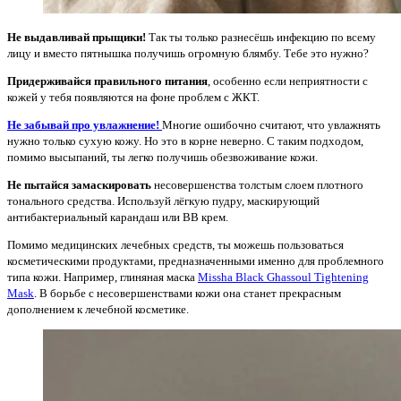
Не выдавливай прыщики!
Так ты только разнесёшь инфекцию по всему
лицу и вместо пятнышка получишь огромную блямбу. Тебе это нужно?
Придерживайся правильного питания
, особенно если неприятности с
кожей у тебя появляются на фоне проблем с ЖКТ.
Не забывай про увлажнение!
Многие ошибочно считают, что увлажнять
нужно только сухую кожу. Но это в корне неверно. С таким подходом,
помимо высыпаний, ты легко получишь обезвоживание кожи.
Не пытайся замаскировать
несовершенства толстым слоем плотного
тонального средства. Используй лёгкую пудру, маскирующий
антибактериальный карандаш или ВВ крем.
Помимо медицинских лечебных средств, ты можешь пользоваться
косметическими продуктами, предназначенными именно для проблемного
типа кожи. Например, глиняная маска
Missha Black Ghassoul Tightening
Mask
. В борьбе с несовершенствами кожи она станет прекрасным
дополнением к лечебной косметике.