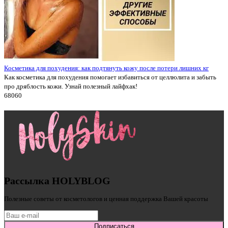
Косметика для похудения: как подтянуть кожу после потери лишних кг
Как косметика для похудения помогает избавиться от целлюлита и забыть
про дряблость кожи. Узнай полезный лайфхак!
6806
0
Рассылка HOLYBLOG
Полезные советы от косметологов и ценная поддержка Вашей красоты
Подписаться