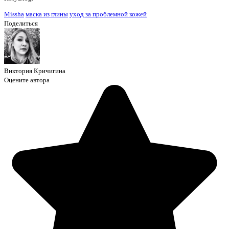
Missha
маска из глины
уход за проблемной кожей
Поделиться
Виктория Кричигина
Оцените автора