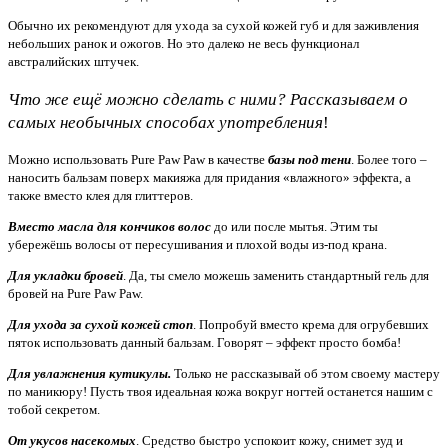
Обычно их рекомендуют для ухода за сухой кожей губ и для заживления
небольших ранок и ожогов. Но это далеко не весь функционал
австралийских штучек.
Что же ещё можно сделать с ними? Рассказываем о
самых необычных способах употребления
!
Можно использовать Pure Paw Paw в качестве
базы под тени
. Более того –
наносить бальзам поверх макияжа для придания «влажного» эффекта, а
также вместо клея для глиттеров.
Вместо масла для кончиков волос
до или после мытья. Этим ты
убережёшь волосы от пересушивания и плохой воды из-под крана.
Для укладки бровей
. Да, ты смело можешь заменить стандартный гель для
бровей на Pure Paw Paw.
Для ухода за сухой кожей стоп
. Попробуй вместо крема для огрубевших
пяток использовать данный бальзам. Говорят – эффект просто бомба!
Для увлажнения кутикулы.
Только не рассказывай об этом своему мастеру
по маникюру! Пусть твоя идеальная кожа вокруг ногтей останется нашим с
тобой секретом.
От укусов насекомых
. Средство быстро успокоит кожу, снимет зуд и