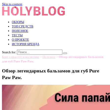
Skip to content
ОБЗОРЫ
ТОП СРЕДСТВ
ПОЛЕЗНОЕ
ТЕСТЫ
О ПРОЕКТЕ
ИСТОРИЯ БРЕНДА
Search for:
Блог о красоте и косметике
>
Полезное
>
Обзор легендарных бальзамов
для губ Pure Paw Paw.
Обзор легендарных бальзамов для губ Pure
Paw Paw.