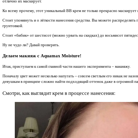
отлично их маскирует.
Ко всему прочему, этот уникальный BB крем не только прекрасно маскирует н
Стоит упомянуть и о лёгкости нанесения средства. Вы можете распределять 
грунтовкой.
Стоит «бибик» от шестисот (можно урвать на скидках) до восьмисот пятиде
Ну не чудо ли? Давай проверять.
Делаем макияж с Aquamax Moisture!
Итак, приступаем к самой главной части нашего эксперимента – макияжу.
Поначалу цвет может несколько напугать – совсем светлым его никак не назо
девушкам в принципе сложно найти подходящий оттенок даже в огромной па
Смотри, как выглядит крем в процессе нанесения: