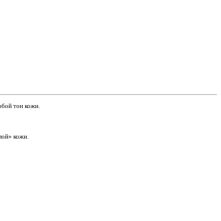
юбой тон кожи.
олой» кожи.