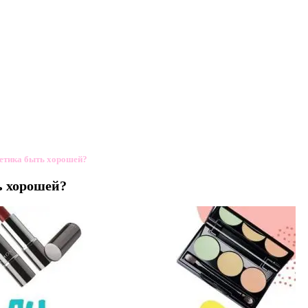
метика быть хорошей?
ь хорошей?