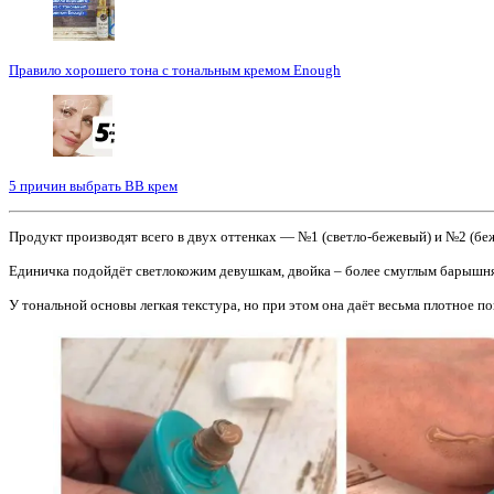
Правило хорошего тона с тональным кремом Enough
5 причин выбрать BB крем
Продукт производят всего в двух оттенках — №1 (светло-бежевый) и №2 (бе
Единичка подойдёт светлокожим девушкам, двойка – более смуглым барышн
У тональной основы легкая текстура, но при этом она даёт весьма плотное 