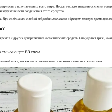
улярность у покупательниц всего мира. Но для тех, кто знакомится с этим тов
и эффективности воздействия этого средства.
а. При соединении с водой гидрофильное масло образует нежную кремовую эм
о?
кремов и других декоративных косметических средств. Оно удаляет грязь, кож
ю смывающее BB крем.
емной кожи, так как масло «вытягивает» из кожи излишки кожного сала.