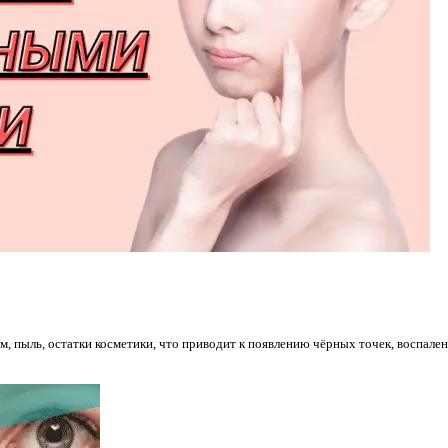
, пыль, остатки косметики, что приводит к появлению чёрных точек, воспален