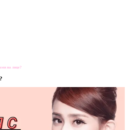
ами на лице?
?