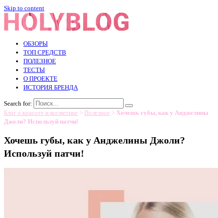
Skip to content
ОБЗОРЫ
ТОП СРЕДСТВ
ПОЛЕЗНОЕ
ТЕСТЫ
О ПРОЕКТЕ
ИСТОРИЯ БРЕНДА
Search for:
Блог о красоте и косметике
>
Полезное
>
Хочешь губы, как у Анджелины
Джоли? Используй патчи!
Хочешь губы, как у Анджелины Джоли?
Используй патчи!