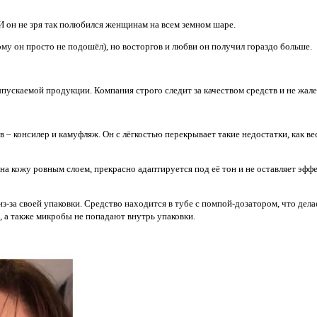
 И он не зря так полюбился женщинам на всем земном шаре.
кому он просто не подошёл), но восторгов и любви он получил гораздо больше.
пускаемой продукции. Компания строго следит за качеством средств и не жал
тв – консилер и камуфляж. Он с лёгкостью перекрывает такие недостатки, как
а кожу ровным слоем, прекрасно адаптируется под её тон и не оставляет эффе
з-за своей упаковки. Средство находится в тубе с помпой-дозатором, что де
а, а также микробы не попадают внутрь упаковки.