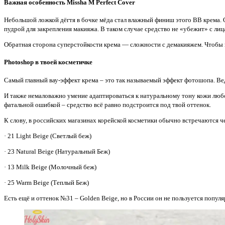
Важная особенность Missha M Perfect Cover
Небольшой ложкой дёгтя в бочке мёда стал влажный финиш этого ВВ крема.
пудрой для закрепления макияжа. В таком случае средство не «убежит» с ли
Обратная сторона суперстойкости крема — сложности с демакияжем. Чтобы к
Photoshop в твоей косметичке
Самый главный вау-эффект крема – это так называемый эффект фотошопа. Вед
И также немаловажно умение адаптироваться к натуральному тону кожи любо
фатальной ошибкой – средство всё равно подстроится под твой оттенок.
К слову, в российских магазинах корейской косметики обычно встречаются ч
· 21 Light Beige (Светлый беж)
· 23 Natural Beige (Натуральный Беж)
· 13 Milk Beige (Молочный беж)
· 25 Warm Beige (Теплый Беж)
Есть ещё и оттенок №31 – Golden Beige, но в России он не пользуется попул