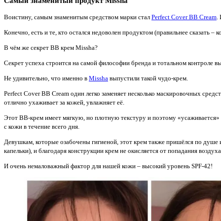
Самый знаменитый продукт Missha
Воистину, самым знаменитым средством марки стал
Perfect Cover BB Cream
.
Конечно, есть и те, кто остался недоволен продуктом (правильнее сказать – 
В чём же секрет ВВ крем Missha?
Секрет успеха строится на самой философии бренда и тотальном контроле вы
Не удивительно, что именно в
Missha
выпустили такой чудо-крем.
Perfect Cover BB Cream один легко заменяет несколько маскировочных средс
отлично ухаживает за кожей, увлажняет её.
Этот ВВ-крем имеет мягкую, но плотную текстуру и поэтому «усаживается» н
с кожи в течение всего дня.
Девушкам, которые озабочены гигиеной, этот крем также пришёлся по душе и
капельки), и благодаря конструкции крем не окисляется от попадания воздух
И очень немаловажный фактор для нашей кожи – высокий уровень SPF-42!