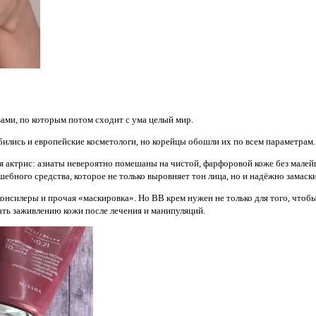
вами, по которым потом сходит с ума целый мир.
бились и европейские косметологи, но корейцы обошли их по всем параметрам
 актрис: азиаты невероятно помешаны на чистой, фарфоровой коже без малейш
лшебного средства, которое не только выровняет тон лица, но и надёжно замас
онсилеры и прочая «маскировка». Но ВВ крем нужен не только для того, чтобы 
вать заживлению кожи после лечения и манипуляций.