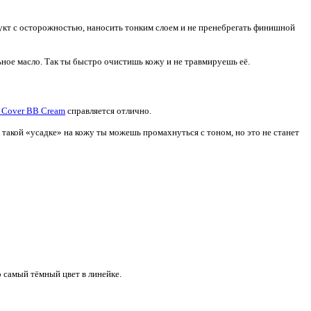
укт с осторожностью, наносить тонким слоем и не пренебрегать финишной
ьное масло. Так ты быстро очистишь кожу и не травмируешь её.
t Cover BB Cream
справляется отлично.
такой «усадке» на кожу ты можешь промахнуться с тоном, но это не станет
о самый тёмный цвет в линейке.