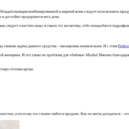
 Обладательницам комбинированной и жирной кожи следует использовать прод
ца и достойно продержится весь день.
ак следует очистить кожу и смыть эту косметику, тебе понадобится гидрофил
ь главная задача данного средства – маскировка изъянов кожи. И с этим
Perfec
й женщины. И это также не проблема для «бибика» Missha! Именно благодаря 
етыре оттенка крема:
ярностью, и поэтому его сложно найти в продаже. Как ты могла догадаться – эт